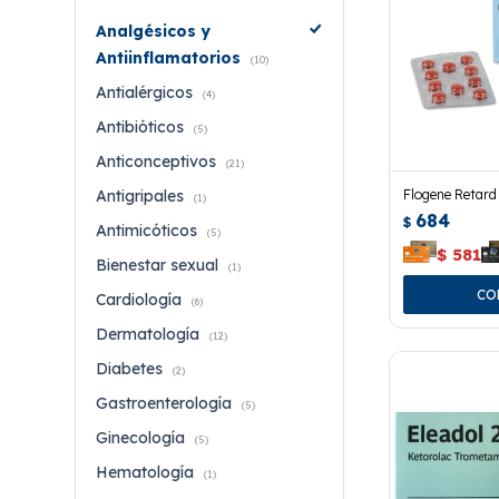
Analgésicos y
Antiinflamatorios
(10)
Antialérgicos
(4)
Antibióticos
(5)
Anticonceptivos
(21)
Flogene Retard
Antigripales
(1)
684
$
Antimicóticos
(5)
$
581
Bienestar sexual
(1)
Cardiología
(6)
Dermatología
(12)
Diabetes
(2)
Gastroenterología
(5)
Ginecología
(5)
Hematología
(1)