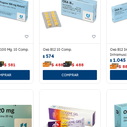
 100 Mg. 10 Comp.
Oxa B12 10 Comp.
Oxa B12 In
Intramusc
574
$
1.045
$
$
581
$
488
$
488
$
8