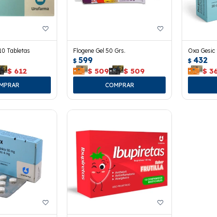
10 Tabletas
Flogene Gel 50 Grs.
Oxa Gesic
599
432
$
$
$
612
$
509
$
509
$
3