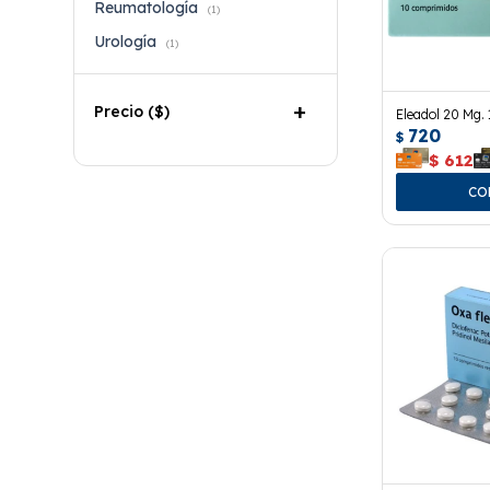
Reumatología
(1)
Urología
(1)
Precio
($)
Eleadol 20 Mg. 
720
$
$
612