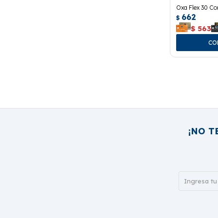
Oxa Flex 30 C
662
$
$
563
¡NO T