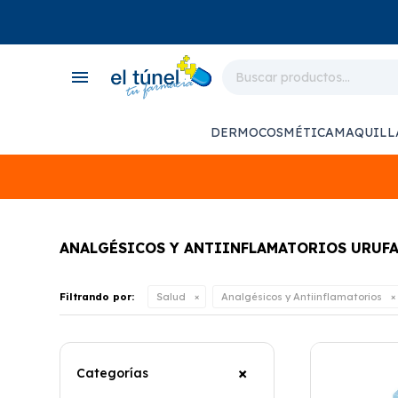
close
store
menu
local_shipping
monitor_heart
DERMOCOSMÉTICA
MAQUILL
support_agent
ANALGÉSICOS Y ANTIINFLAMATORIOS URUF
Filtrando por:
Salud
Analgésicos y Antiinflamatorios
Categorías