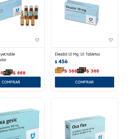
yectable
Eleadol 10 Mg. 10 Tabletas
ular
456
$
$
388
$
388
88
$
888