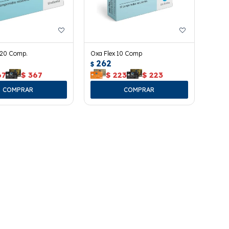
 20 Comp.
Oxa Flex 10 Comp
262
$
67
$
367
$
223
$
223