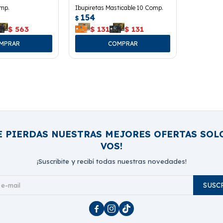
omp.
Ibupiretas Masticable 10 Comp.
154
$
$
563
$
131
$
131
E PIERDAS NUESTRAS MEJORES OFERTAS SOL
VOS!
¡Suscribite y recibí todas nuestras novedades!
SUSC


