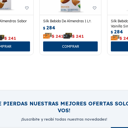
 Almendras Sabor
Silk Bebida De Almendras 1 Lt.
Silk Bebid
Vainilla Si
284
$
284
$
$
241
$
241
$
241
$
2
E PIERDAS NUESTRAS MEJORES OFERTAS SOL
VOS!
¡Suscribite y recibí todas nuestras novedades!