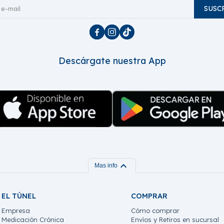
SUSC



Descárgate nuestra App
expand_more
Mas info
EL TÚNEL
COMPRAR
Empresa
Cómo comprar
Medicación Crónica
Envíos y Retiros en sucursal