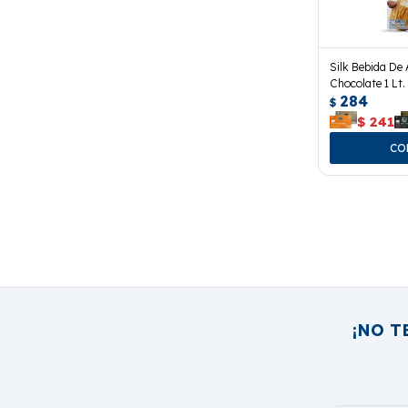
Silk Bebida De
Chocolate 1 Lt.
284
$
$
241
¡NO T