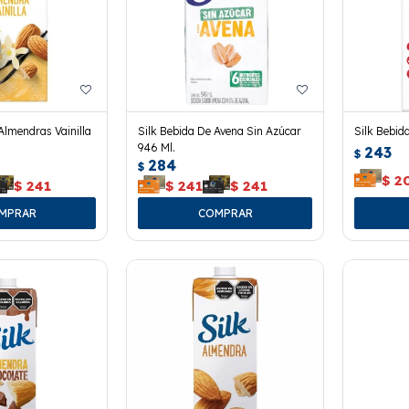
Almendras Vainilla
Silk Bebida De Avena Sin Azúcar
Silk Bebid
946 Ml.
243
$
284
$
$
2
$
241
$
241
$
241