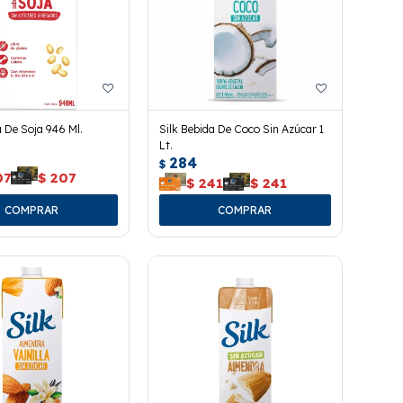
a De Soja 946 Ml.
Silk Bebida De Coco Sin Azúcar 1
Lt.
284
$
07
$
207
$
241
$
241