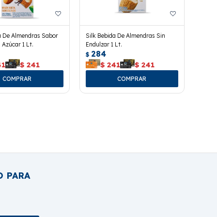
a De Almendras Sabor
Silk Bebida De Almendras Sin
n Azúcar 1 Lt.
Endulzar 1 Lt.
284
$
41
$
241
$
241
$
241
O PARA