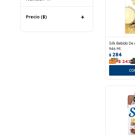
Precio
($)
Silk Bebida De 
946 Ml.
284
$
$
241