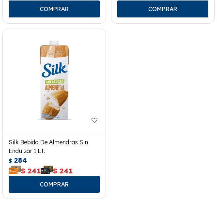
Silk Bebida De Almendras Sin
Endulzar 1 Lt.
284
$
$
241
$
241