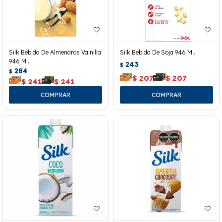
Silk Bebida De Almendras Vainilla
Silk Bebida De Soja 946 Ml.
946 Ml.
243
$
284
$
$
207
$
207
$
241
$
241