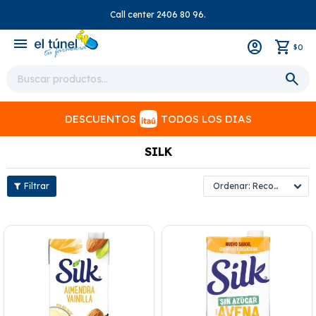
Call center 2406 80 96.
close
menu
0
$
DESCUENTOS
TODOS LOS DIAS
SILK
Recomendados