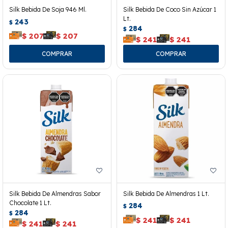
Silk Bebida De Soja 946 Ml.
Silk Bebida De Coco Sin Azúcar 1
Lt.
243
$
284
$
$
207
$
207
$
241
$
241
Silk Bebida De Almendras Sabor
Silk Bebida De Almendras 1 Lt.
Chocolate 1 Lt.
284
$
284
$
$
241
$
241
$
241
$
241