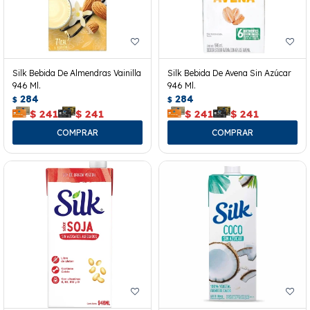
Silk Bebida De Almendras Vainilla
Silk Bebida De Avena Sin Azúcar
946 Ml.
946 Ml.
284
284
$
$
$
241
$
241
$
241
$
241