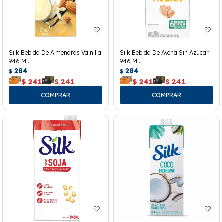
Silk Bebida De Almendras Vainilla
Silk Bebida De Avena Sin Azúcar
946 Ml.
946 Ml.
284
284
$
$
$
241
$
241
$
241
$
241