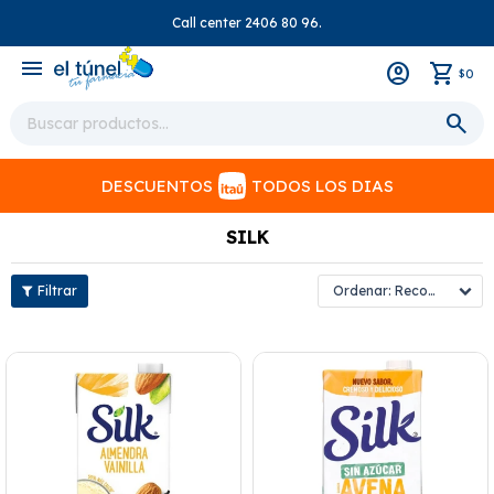
Call center 2406 80 96.
close
menu
0
$
DESCUENTOS
TODOS LOS DIAS
SILK
Recomendados