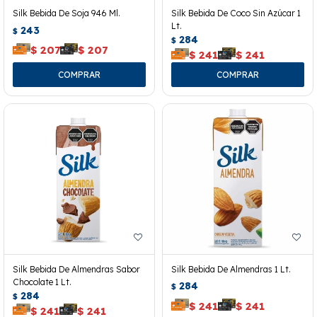
Silk Bebida De Soja 946 Ml.
Silk Bebida De Coco Sin Azúcar 1
Lt.
243
$
284
$
$
207
$
207
$
241
$
241
Silk Bebida De Almendras Sabor
Silk Bebida De Almendras 1 Lt.
Chocolate 1 Lt.
284
$
284
$
$
241
$
241
$
241
$
241