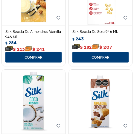
Silk Bebida De Almendras Vainilla
Silk Bebida De Soja 946 Ml.
946 Ml.
243
$
284
$
$
182
$
207
$
213
$
241