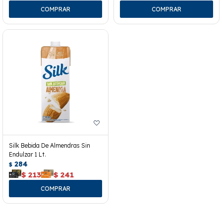
Silk Bebida De Almendras Sin
Endulzar 1 Lt.
284
$
$
213
$
241