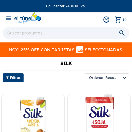
Call center 2406 80 96.
close
menu
0
$
HOY! 25% OFF CON TARJETAS
SELECCIONADAS.
SILK
Recomendados