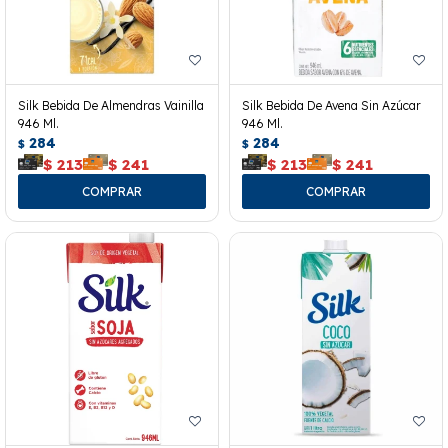
Silk Bebida De Almendras Vainilla
Silk Bebida De Avena Sin Azúcar
946 Ml.
946 Ml.
284
284
$
$
$
213
$
241
$
213
$
241