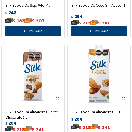
Silk Bebida De Soja 946 Ml.
Silk Bebida De Coco Sin Azúcar 1
Lt.
243
$
284
$
$
182
$
207
$
213
$
241
Silk Bebida De Almendras Sabor
Silk Bebida De Almendras 1 Lt.
Chocolate 1 Lt.
284
$
284
$
$
213
$
241
$
213
$
241