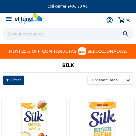
Call center 2406 80 96.
close
menu
0
$
HOY! 25% OFF CON TARJETAS
SELECCIONADAS.
SILK
Recomendados