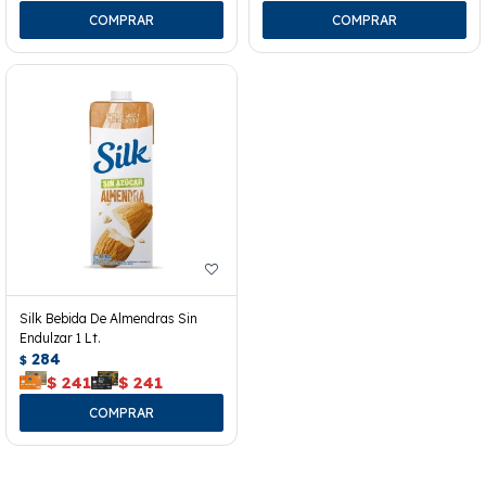
Silk Bebida De Almendras Sin
Endulzar 1 Lt.
284
$
$
241
$
241