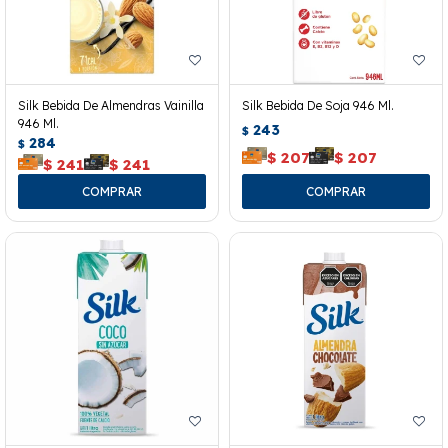
Silk Bebida De Almendras Vainilla
Silk Bebida De Soja 946 Ml.
946 Ml.
243
$
284
$
$
207
$
207
$
241
$
241