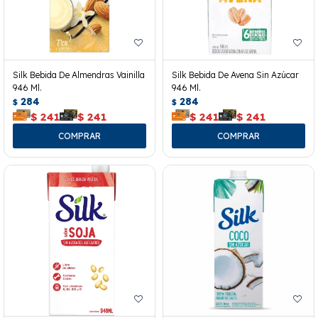
Silk Bebida De Almendras Vainilla
Silk Bebida De Avena Sin Azúcar
946 Ml.
946 Ml.
284
284
$
$
$
241
$
241
$
241
$
241