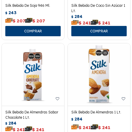
Silk Bebida De Soja 946 Ml.
Silk Bebida De Coco Sin Azúcar 1
Lt.
243
$
284
$
$
207
$
207
$
241
$
241
Silk Bebida De Almendras Sabor
Silk Bebida De Almendras 1 Lt.
Chocolate 1 Lt.
284
$
284
$
$
241
$
241
$
241
$
241