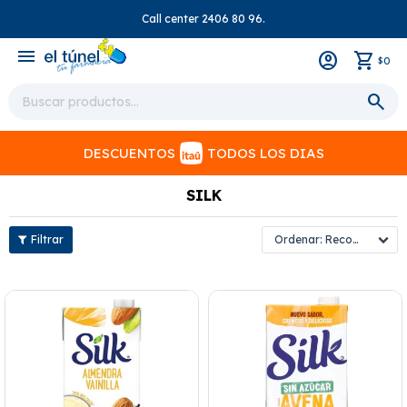
Call center 2406 80 96.
close
menu
0
$
DESCUENTOS
TODOS LOS DIAS
SILK
Recomendados