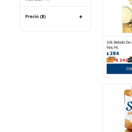
Precio
($)
Silk Bebida De 
946 Ml.
284
$
$
241