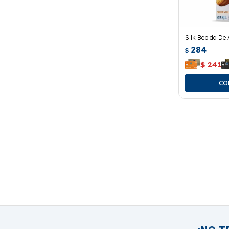
Silk Bebida De 
284
$
$
241