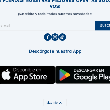
E PIERDAS NUESTRAS MEJORES OFERTAS SOL
VOS!
¡Suscribite y recibí todas nuestras novedades!
SUSC



Descárgate nuestra App
expand_more
Mas info