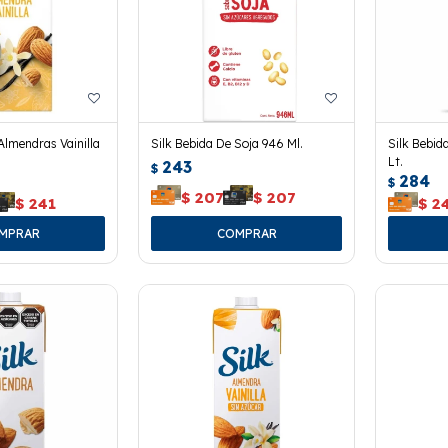
Almendras Vainilla
Silk Bebida De Soja 946 Ml.
Silk Bebid
Lt.
243
$
284
$
$
207
$
207
$
241
$
2