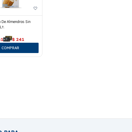
a De Almendras Sin
Lt.
41
$
241