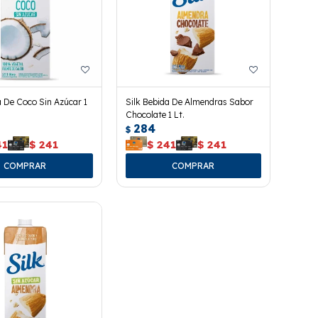
a De Coco Sin Azúcar 1
Silk Bebida De Almendras Sabor
Chocolate 1 Lt.
284
$
41
$
241
$
241
$
241