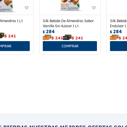
Almendras 1 Lt.
Silk Bebida De Almendras Sabor
Silk Bebid
Vainilla Sin Azúcar 1 Lt.
Endulzar 1 
284
284
$
$
$
241
$
241
$
241
$
2