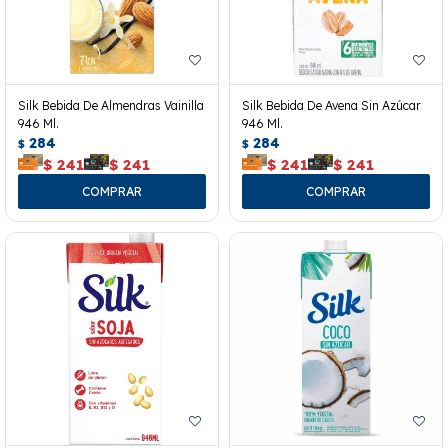
Silk Bebida De Almendras Vainilla
Silk Bebida De Avena Sin Azúcar
946 Ml.
946 Ml.
284
284
$
$
$
241
$
241
$
241
$
241