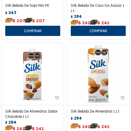
Silk Bebida De Soja 946 Ml.
Silk Bebida De Coco Sin Azúcar 1
Lt.
243
$
284
$
$
207
$
207
$
241
$
241
Silk Bebida De Almendras Sabor
Silk Bebida De Almendras 1 Lt.
Chocolate 1 Lt.
284
$
284
$
$
241
$
241
$
241
$
241