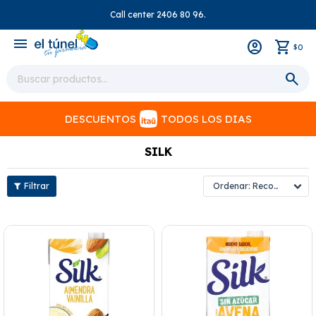
Call center 2406 80 96.
close
menu
0
$
DESCUENTOS
TODOS LOS DIAS
SILK
Recomendados