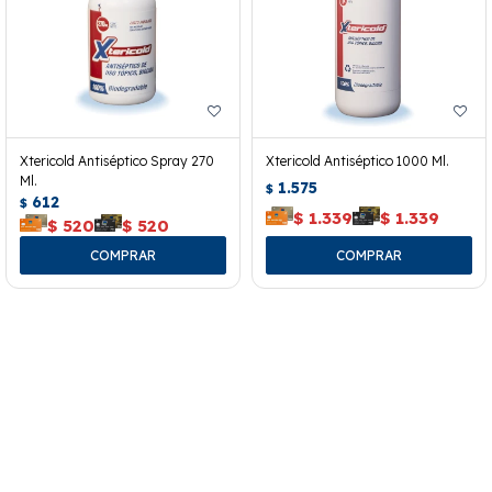
Xtericold Antiséptico Spray 270
Xtericold Antiséptico 1000 Ml.
Ml.
1.575
$
612
$
$
1.339
$
1.339
$
520
$
520