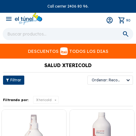
Call center 2406 80 96.
close
menu
0
$
DESCUENTOS
TODOS LOS DIAS
SALUD XTERICOLD
Recomendados
Filtrando por:
Xtericold