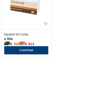
Equibral 60 Comp.
956
$
$
717
$
813