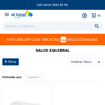
Call center 2406 80 96.
close
menu
0
$
HOY! 25% OFF CON TARJETAS
SELECCIONADAS.
SALUD EQUIBRAL
Recomendados
Filtrando por:
Equibral