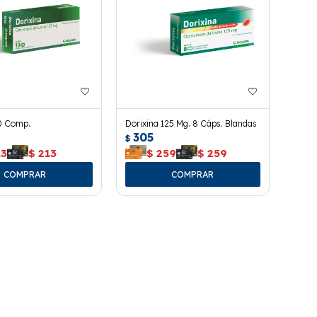
10 Comp.
Dorixina 125 Mg. 8 Cáps. Blandas
305
$
13
$
213
$
259
$
259