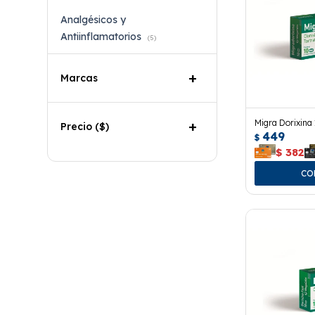
Analgésicos y
Antiinflamatorios
(5)
Marcas
Migra Dorixina
Precio
($)
449
$
$
382