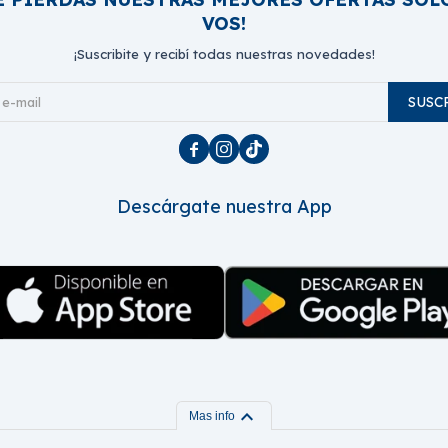
VOS!
¡Suscribite y recibí todas nuestras novedades!
SUSC



Descárgate nuestra App
expand_more
Mas info