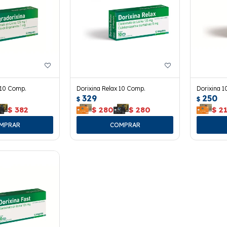
 10 Comp.
Dorixina Relax 10 Comp.
Dorixina 
329
250
$
$
$
382
$
280
$
280
$
2