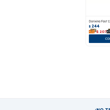
Dorixina Fast 1
244
$
$
207
¡NO T