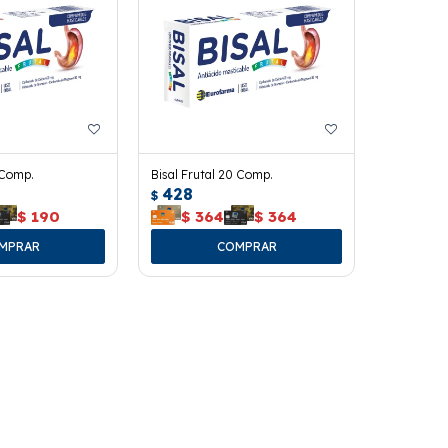
 Comp.
Bisal Frutal 20 Comp.
428
$
$
190
$
364
$
364