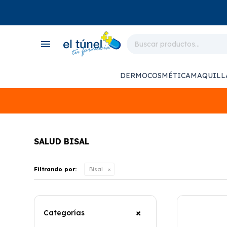
close
store
menu
local_shipping
monitor_heart
DERMOCOSMÉTICA
MAQUILL
support_agent
SALUD BISAL
Filtrando por:
Bisal
Categorías