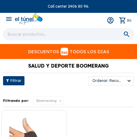
Call center 2406 80 96.
close
menu
0
$
DESCUENTOS
TODOS LOS DIAS
SALUD Y DEPORTE BOOMERANG
Recomendados
Filtrando por:
Boomerang