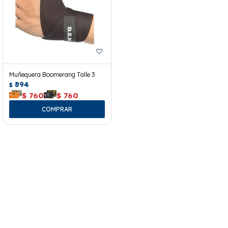
Muñequera Boomerang Talle 3
894
$
$
760
$
760