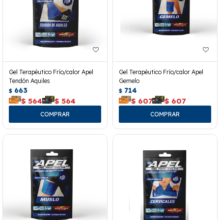
Gel Terapéutico Frío/calor Apel
Gel Terapéutico Frío/calor Apel
Tendón Aquiles
Gemelo
663
714
$
$
$
564
$
564
$
607
$
607