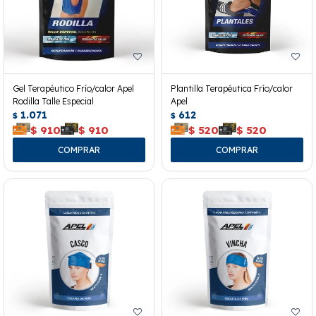
Gel Terapéutico Frío/calor Apel
Plantilla Terapéutica Frío/calor
Rodilla Talle Especial
Apel
1.071
612
$
$
$
910
$
910
$
520
$
520