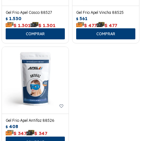
Gel Frio Apel Casco 88527
Gel Frio Apel Vincha 88525
1.530
561
$
$
$
1.301
$
1.301
$
477
$
477
Gel Frio Apel Antifaz 88526
408
$
$
347
$
347