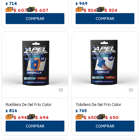
714
969
$
$
$
607
$
607
$
824
$
824
Rodillera De Gel Frío Calor
Tobillera De Gel Frío Calor
816
765
$
$
$
694
$
694
$
650
$
650