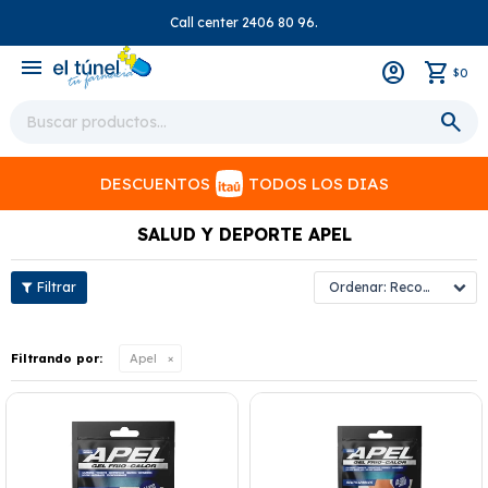
Call center 2406 80 96.
close
menu
0
$
DESCUENTOS
TODOS LOS DIAS
SALUD Y DEPORTE APEL
Recomendados
Filtrando por:
Apel