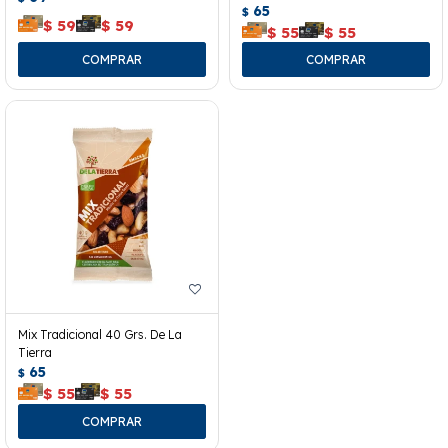
65
$
$
59
$
59
$
55
$
55
Mix Tradicional 40 Grs. De La
Tierra
65
$
$
55
$
55