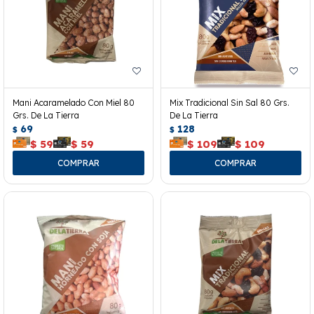
Mani Acaramelado Con Miel 80
Mix Tradicional Sin Sal 80 Grs.
Grs. De La Tierra
De La Tierra
69
128
$
$
$
59
$
59
$
109
$
109