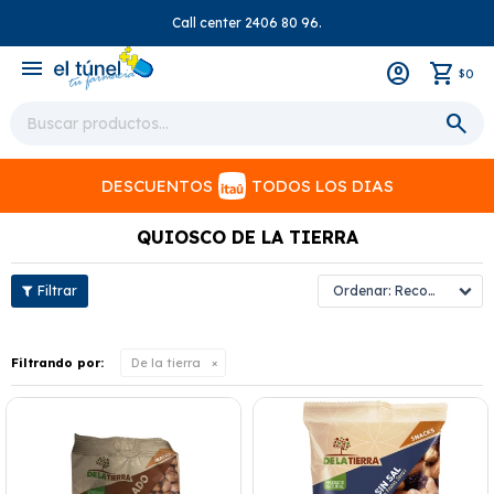
Call center 2406 80 96.
close
menu
0
$
DESCUENTOS
TODOS LOS DIAS
QUIOSCO DE LA TIERRA
Recomendados
Filtrando por:
De la tierra