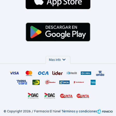
expand_more
Mas info
© Copyright 2026 / Farmacia El túnel
Términos y condiciones