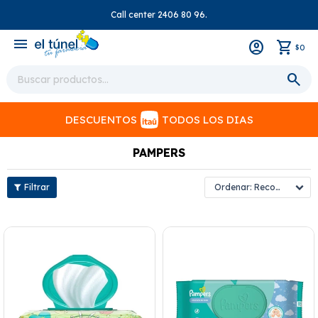
Call center 2406 80 96.
close
menu
0
$
DESCUENTOS
TODOS LOS DIAS
PAMPERS
Recomendados