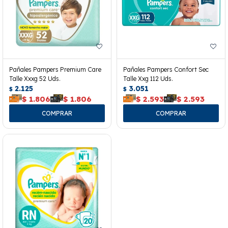
Pañales Pampers Premium Care
Pañales Pampers Confort Sec
Talle Xxxg 52 Uds.
Talle Xxg 112 Uds.
2.125
3.051
$
$
$
1.806
$
1.806
$
2.593
$
2.593