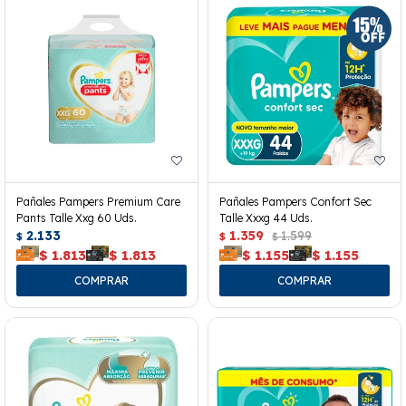
Pañales Pampers Premium Care
Pañales Pampers Confort Sec
Pants Talle Xxg 60 Uds.
Talle Xxxg 44 Uds.
2.133
1.359
1.599
$
$
$
$
1.813
$
1.813
$
1.155
$
1.155