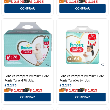
$
2.593
$
2.593
$
1.143
$
1.143
Pañales Pampers Premium Care
Pañales Pampers Premium Care
Pants Talle M 78 Uds.
Pants Talle Xg 64 Uds.
2.133
2.133
$
$
$
1.813
$
1.813
$
1.813
$
1.813