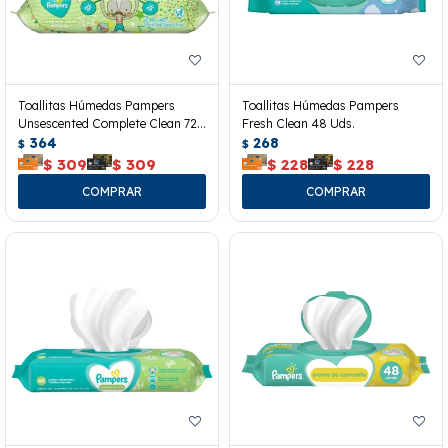
Toallitas Húmedas Pampers
Toallitas Húmedas Pampers
Unsescented Complete Clean 72
Fresh Clean 48 Uds.
Uds.
364
268
$
$
$
309
$
309
$
228
$
228