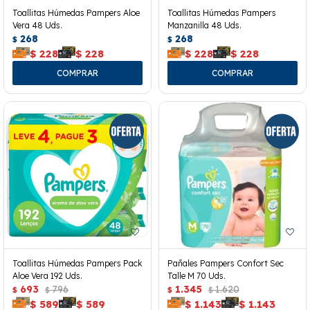
Toallitas Húmedas Pampers Aloe
Toallitas Húmedas Pampers
Vera 48 Uds.
Manzanilla 48 Uds.
268
268
$
$
$
228
$
228
$
228
$
228
Toallitas Húmedas Pampers Pack
Pañales Pampers Confort Sec
Aloe Vera 192 Uds.
Talle M 70 Uds.
693
796
1.345
1.620
$
$
$
$
$
589
$
589
$
1.143
$
1.143