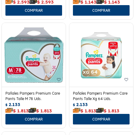
$
2.593
$
2.593
$
1.143
$
1.143
Pañales Pampers Premium Care
Pañales Pampers Premium Care
Pants Talle M 78 Uds.
Pants Talle Xg 64 Uds.
2.133
2.133
$
$
$
1.813
$
1.813
$
1.813
$
1.813