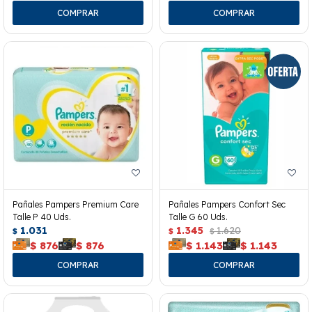
Pañales Pampers Premium Care
Pañales Pampers Confort Sec
Talle P 40 Uds.
Talle G 60 Uds.
1.031
1.345
1.620
$
$
$
$
876
$
876
$
1.143
$
1.143