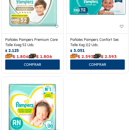
Pañales Pampers Premium Care
Pañales Pampers Confort Sec
Talle Xxxg 52 Uds.
Talle Xxg 112 Uds.
2.125
3.051
$
$
$
1.806
$
1.806
$
2.593
$
2.593