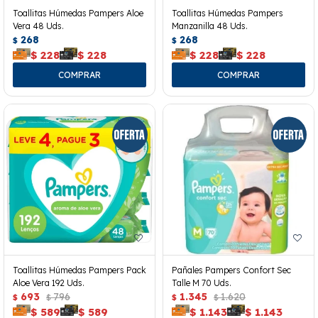
Toallitas Húmedas Pampers Aloe
Toallitas Húmedas Pampers
Vera 48 Uds.
Manzanilla 48 Uds.
268
268
$
$
$
228
$
228
$
228
$
228
Toallitas Húmedas Pampers Pack
Pañales Pampers Confort Sec
Aloe Vera 192 Uds.
Talle M 70 Uds.
693
796
1.345
1.620
$
$
$
$
$
589
$
589
$
1.143
$
1.143