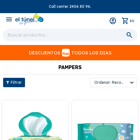
Call center 2406 80 96.
close
menu
0
$
DESCUENTOS
TODOS LOS DIAS
PAMPERS
Recomendados