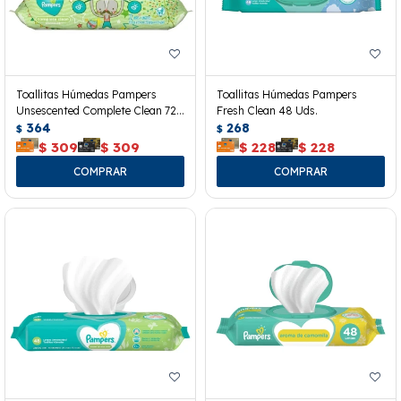
Toallitas Húmedas Pampers
Toallitas Húmedas Pampers
Unsescented Complete Clean 72
Fresh Clean 48 Uds.
Uds.
364
268
$
$
$
309
$
309
$
228
$
228