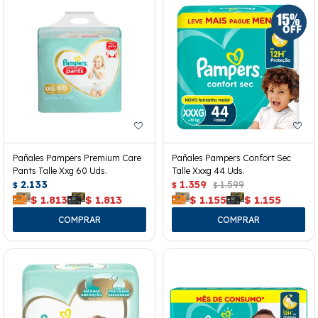
Pañales Pampers Premium Care
Pañales Pampers Confort Sec
Pants Talle Xxg 60 Uds.
Talle Xxxg 44 Uds.
2.133
1.359
1.599
$
$
$
$
1.813
$
1.813
$
1.155
$
1.155