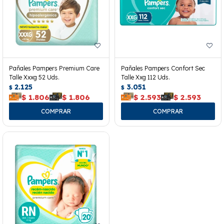
Pañales Pampers Premium Care
Pañales Pampers Confort Sec
Talle Xxxg 52 Uds.
Talle Xxg 112 Uds.
2.125
3.051
$
$
$
1.806
$
1.806
$
2.593
$
2.593