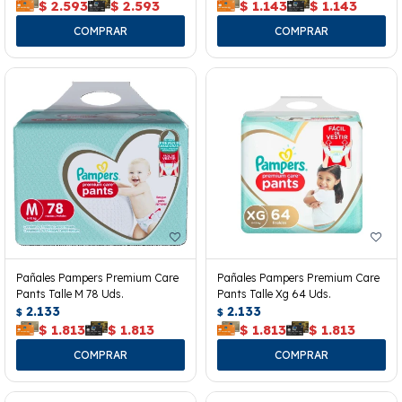
$
2.593
$
2.593
$
1.143
$
1.143
Pañales Pampers Premium Care
Pañales Pampers Premium Care
Pants Talle M 78 Uds.
Pants Talle Xg 64 Uds.
2.133
2.133
$
$
$
1.813
$
1.813
$
1.813
$
1.813