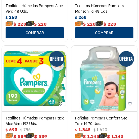
Toallitas Húmedas Pampers Aloe
Toallitas Húmedas Pampers
Vera 48 Uds.
Manzanilla 48 Uds.
268
268
$
$
$
228
$
228
$
228
$
228
Toallitas Húmedas Pampers Pack
Pañales Pampers Confort Sec
Aloe Vera 192 Uds.
Talle M 70 Uds.
693
796
1.345
1.620
$
$
$
$
$
589
$
589
$
1.143
$
1.143