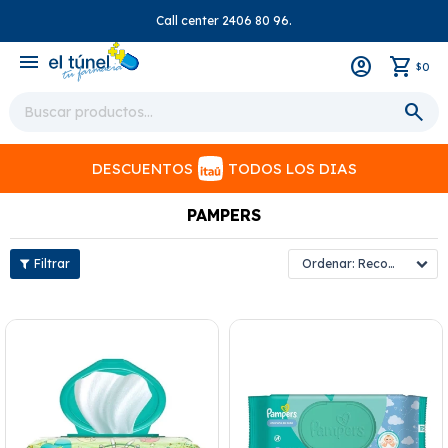
Call center 2406 80 96.
close
menu
0
$
DESCUENTOS
TODOS LOS DIAS
PAMPERS
Recomendados