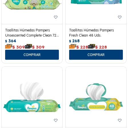
Toallitas Húmedas Pampers
Toallitas Húmedas Pampers
Unsescented Complete Clean 72
Fresh Clean 48 Uds.
Uds.
364
268
$
$
$
309
$
309
$
228
$
228