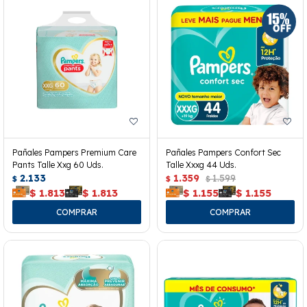
Pañales Pampers Premium Care
Pañales Pampers Confort Sec
Pants Talle Xxg 60 Uds.
Talle Xxxg 44 Uds.
2.133
1.359
1.599
$
$
$
$
1.813
$
1.813
$
1.155
$
1.155