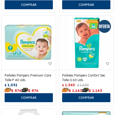
Pañales Pampers Premium Care
Pañales Pampers Confort Sec
Talle P 40 Uds.
Talle G 60 Uds.
1.031
1.345
1.620
$
$
$
$
876
$
876
$
1.143
$
1.143