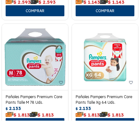
$
2.593
$
2.593
$
1.143
$
1.143
Pañales Pampers Premium Care
Pañales Pampers Premium Care
Pants Talle M 78 Uds.
Pants Talle Xg 64 Uds.
2.133
2.133
$
$
$
1.813
$
1.813
$
1.813
$
1.813