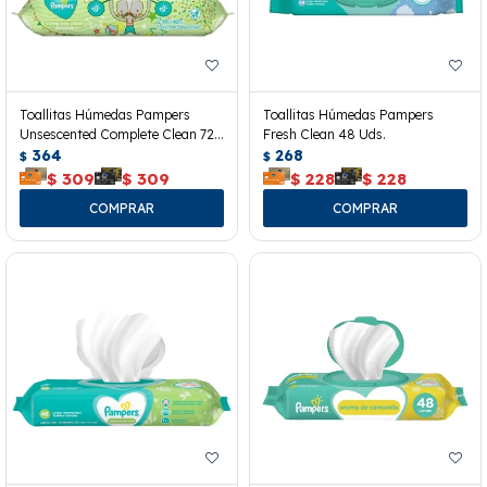
Toallitas Húmedas Pampers
Toallitas Húmedas Pampers
Unsescented Complete Clean 72
Fresh Clean 48 Uds.
Uds.
364
268
$
$
$
309
$
309
$
228
$
228