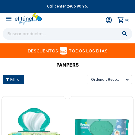
Call center 2406 80 96.
close
menu
0
$
DESCUENTOS
TODOS LOS DIAS
PAMPERS
Recomendados