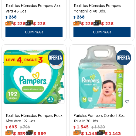
Toallitas Húmedas Pampers Aloe
Toallitas Húmedas Pampers
Vera 48 Uds.
Manzanilla 48 Uds.
268
268
$
$
$
228
$
228
$
228
$
228
Toallitas Húmedas Pampers Pack
Pañales Pampers Confort Sec
Aloe Vera 192 Uds.
Talle M 70 Uds.
693
796
1.345
1.620
$
$
$
$
$
589
$
589
$
1.143
$
1.143