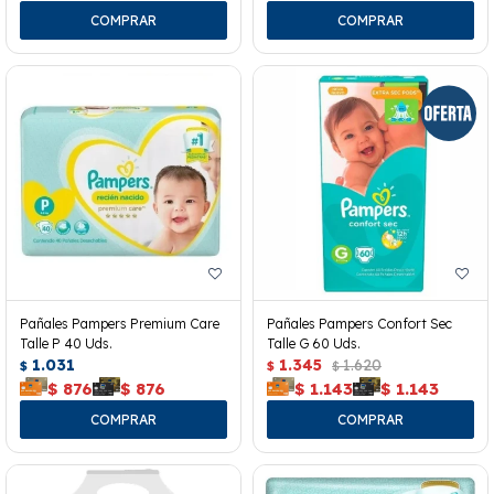
Pañales Pampers Premium Care
Pañales Pampers Confort Sec
Talle P 40 Uds.
Talle G 60 Uds.
1.031
1.345
1.620
$
$
$
$
876
$
876
$
1.143
$
1.143