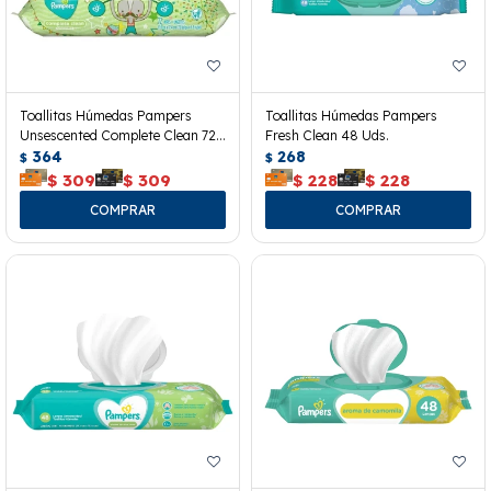
Toallitas Húmedas Pampers
Toallitas Húmedas Pampers
Unsescented Complete Clean 72
Fresh Clean 48 Uds.
Uds.
364
268
$
$
$
309
$
309
$
228
$
228