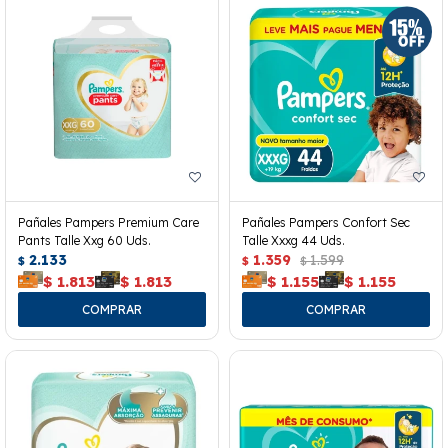
Pañales Pampers Premium Care
Pañales Pampers Confort Sec
Pants Talle Xxg 60 Uds.
Talle Xxxg 44 Uds.
2.133
1.359
1.599
$
$
$
$
1.813
$
1.813
$
1.155
$
1.155