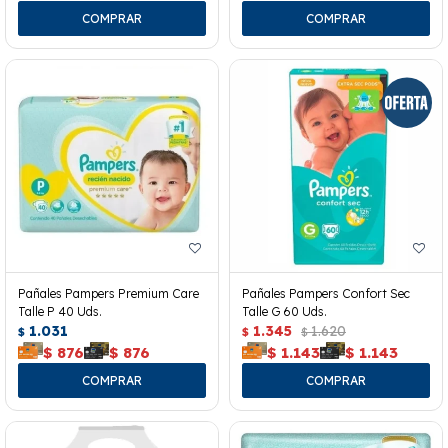
Pañales Pampers Premium Care
Pañales Pampers Confort Sec
Talle P 40 Uds.
Talle G 60 Uds.
1.031
1.345
1.620
$
$
$
$
876
$
876
$
1.143
$
1.143