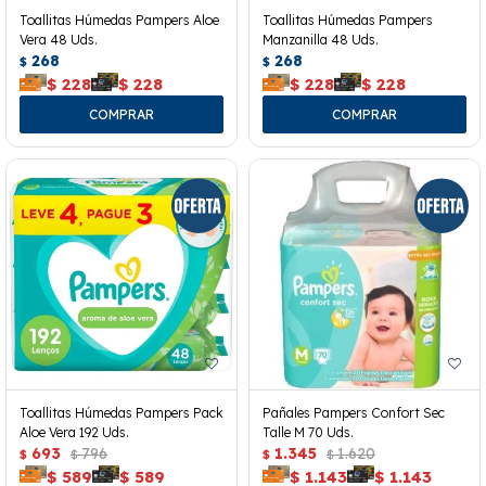
Toallitas Húmedas Pampers Aloe
Toallitas Húmedas Pampers
Vera 48 Uds.
Manzanilla 48 Uds.
268
268
$
$
$
228
$
228
$
228
$
228
Toallitas Húmedas Pampers Pack
Pañales Pampers Confort Sec
Aloe Vera 192 Uds.
Talle M 70 Uds.
693
796
1.345
1.620
$
$
$
$
$
589
$
589
$
1.143
$
1.143