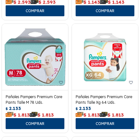
$
2.593
$
2.593
$
1.143
$
1.143
Pañales Pampers Premium Care
Pañales Pampers Premium Care
Pants Talle M 78 Uds.
Pants Talle Xg 64 Uds.
2.133
2.133
$
$
$
1.813
$
1.813
$
1.813
$
1.813