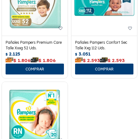
Pañales Pampers Premium Care
Pañales Pampers Confort Sec
Talle Xxxg 52 Uds.
Talle Xxg 112 Uds.
2.125
3.051
$
$
$
1.806
$
1.806
$
2.593
$
2.593