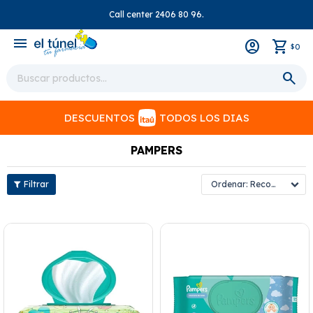
Call center 2406 80 96.
close
menu
0
$
DESCUENTOS
TODOS LOS DIAS
PAMPERS
Recomendados