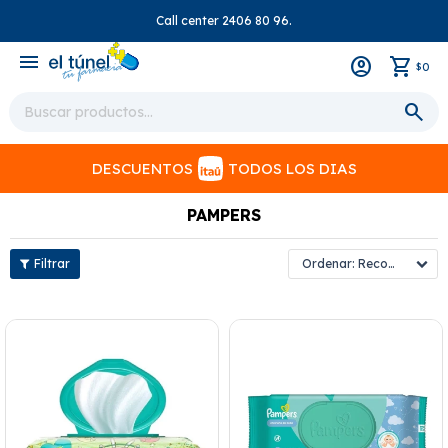
Call center 2406 80 96.
close
menu
0
$
DESCUENTOS
TODOS LOS DIAS
PAMPERS
Recomendados