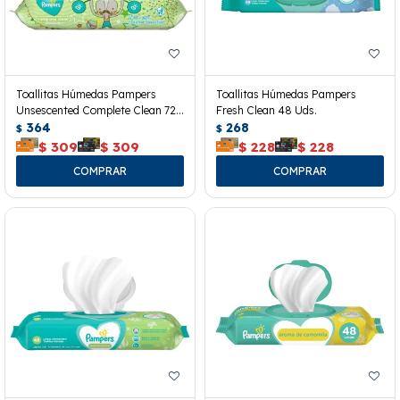
Toallitas Húmedas Pampers
Toallitas Húmedas Pampers
Unsescented Complete Clean 72
Fresh Clean 48 Uds.
Uds.
364
268
$
$
$
309
$
309
$
228
$
228