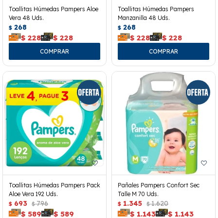
Toallitas Húmedas Pampers Aloe
Toallitas Húmedas Pampers
Vera 48 Uds.
Manzanilla 48 Uds.
268
268
$
$
$
228
$
228
$
228
$
228
Toallitas Húmedas Pampers Pack
Pañales Pampers Confort Sec
Aloe Vera 192 Uds.
Talle M 70 Uds.
693
796
1.345
1.620
$
$
$
$
$
589
$
589
$
1.143
$
1.143