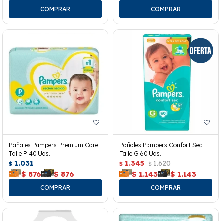
Pañales Pampers Premium Care
Pañales Pampers Confort Sec
Talle P 40 Uds.
Talle G 60 Uds.
1.031
1.345
1.620
$
$
$
$
876
$
876
$
1.143
$
1.143