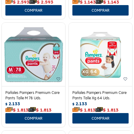
$
2.593
$
2.593
$
1.143
$
1.143
Pañales Pampers Premium Care
Pañales Pampers Premium Care
Pants Talle M 78 Uds.
Pants Talle Xg 64 Uds.
2.133
2.133
$
$
$
1.813
$
1.813
$
1.813
$
1.813