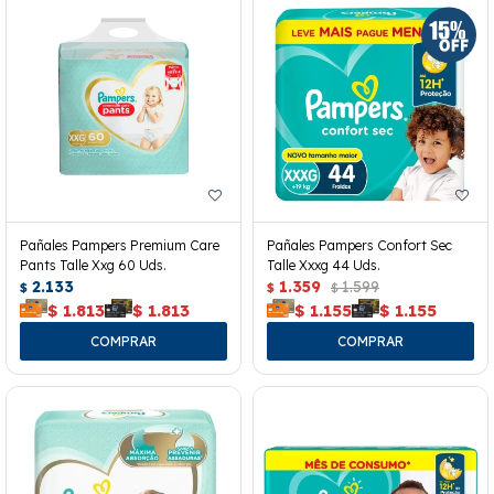
Pañales Pampers Premium Care
Pañales Pampers Confort Sec
Pants Talle Xxg 60 Uds.
Talle Xxxg 44 Uds.
2.133
1.359
1.599
$
$
$
$
1.813
$
1.813
$
1.155
$
1.155