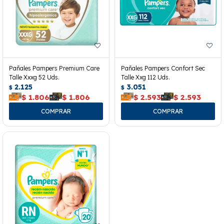
Pañales Pampers Premium Care
Pañales Pampers Confort Sec
Talle Xxxg 52 Uds.
Talle Xxg 112 Uds.
2.125
3.051
$
$
$
1.806
$
1.806
$
2.593
$
2.593