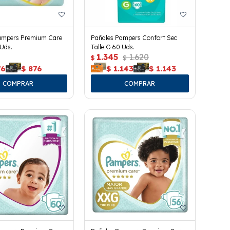
ampers Premium Care
Pañales Pampers Confort Sec
 Uds.
Talle G 60 Uds.
1.345
1.620
$
$
76
$
876
$
1.143
$
1.143