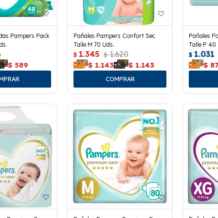
edas Pampers Pack
Pañales Pampers Confort Sec
Pañales P
ds.
Talle M 70 Uds.
Talle P 40
6
1.345
1.620
1.031
$
$
$
$
589
$
1.143
$
1.143
$
8