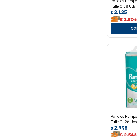
Pañales Pampe
Talle G 68 Uds.
2.125
$
$
1.80
Pañales Pampe
Talle G 128 Uds
2.998
$
$
2.548