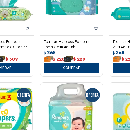
edas Pampers
Toallitas Húmedas Pampers
Toallitas
omplete Clean 72
Fresh Clean 48 Uds.
Vera 48 Ud
268
268
$
$
$
309
$
228
$
228
$
2