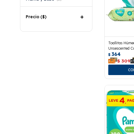
Precio
($)
Toallitas Húm
Unsescented C
364
Uds.
$
$
309