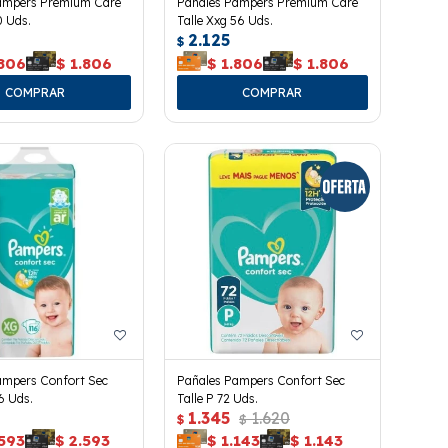
ampers Premium Care
Pañales Pampers Premium Care
0 Uds.
Talle Xxg 56 Uds.
2.125
$
.806
$
1.806
$
1.806
$
1.806
ampers Confort Sec
Pañales Pampers Confort Sec
16 Uds.
Talle P 72 Uds.
1.345
1.620
$
$
.593
$
2.593
$
1.143
$
1.143