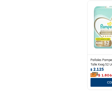
Pañales Pampe
Talle Xxxg 52 U
2.125
$
$
1.80