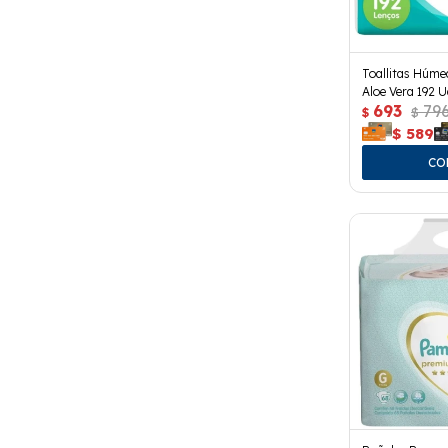
Toallitas Húm
Aloe Vera 192 U
693
79
$
$
$
589