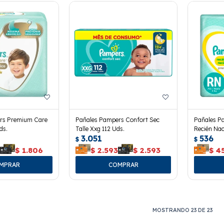
rs Premium Care
Pañales Pampers Confort Sec
Pañales P
ds.
Talle Xxg 112 Uds.
Recién Nac
3.051
536
$
$
6
$
1.806
$
2.593
$
2.593
$
4
MOSTRANDO
23
DE
23