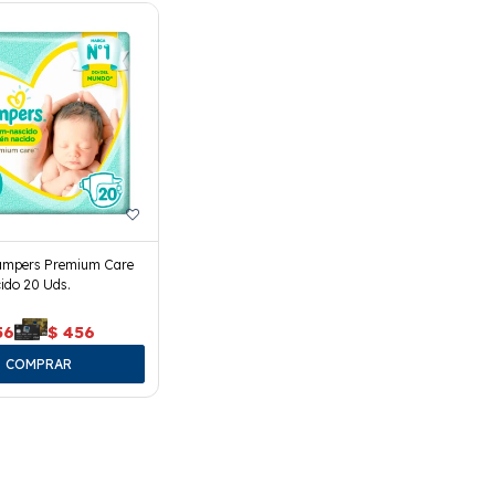
ampers Premium Care
ido 20 Uds.
56
$
456