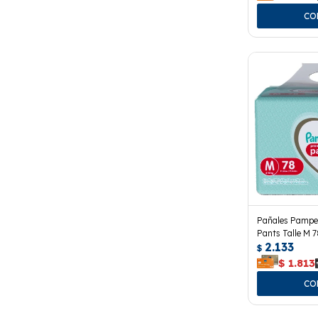
Pañales Pampe
Pants Talle M 7
2.133
$
$
1.813