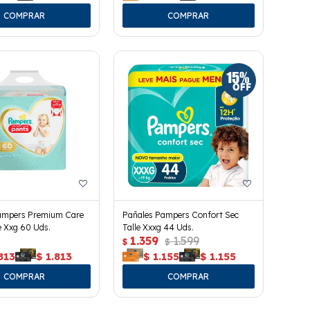
ampers Premium Care
Pañales Pampers Confort Sec
e Xxg 60 Uds.
Talle Xxxg 44 Uds.
1.359
1.599
$
$
813
$
1.813
$
1.155
$
1.155