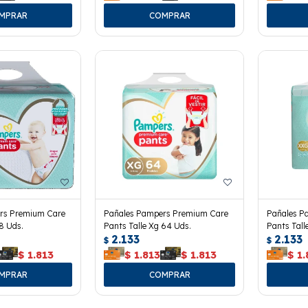
rs Premium Care
Pañales Pampers Premium Care
Pañales P
8 Uds.
Pants Talle Xg 64 Uds.
Pants Tall
2.133
2.133
$
$
$
1.813
$
1.813
$
1.813
$
1.