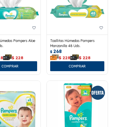
 Húmedas Pampers Aloe
Toallitas Húmedas Pampers
s.
Manzanilla 48 Uds.
268
$
28
$
228
$
228
$
228