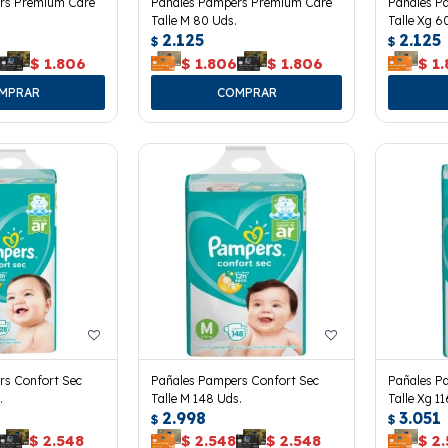
rs Premium Care
Pañales Pampers Premium Care
Pañales P
Talle M 80 Uds.
Talle Xg 6
2.125
2.125
$
$
6
$
1.806
$
1.806
$
1.806
$
1
rs Confort Sec
Pañales Pampers Confort Sec
Pañales P
.
Talle M 148 Uds.
Talle Xg 1
2.998
3.051
$
$
$
2.548
$
2.548
$
2.548
$
2