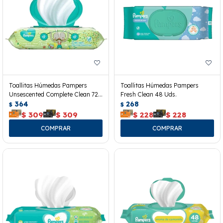
Toallitas Húmedas Pampers
Toallitas Húmedas Pampers
Unsescented Complete Clean 72
Fresh Clean 48 Uds.
Uds.
364
268
$
$
$
309
$
309
$
228
$
228