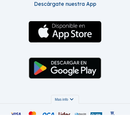
Descárgate nuestra App
expand_more
Mas info