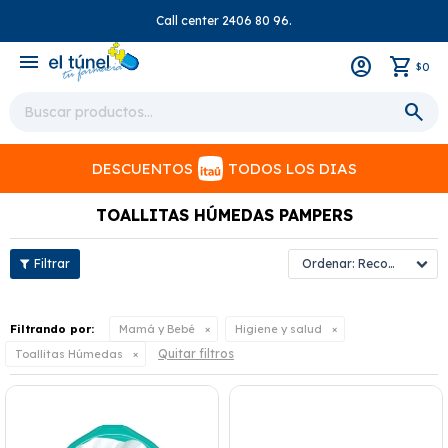
Call center 2406 80 96.
close
menu
0
$
DESCUENTOS
TODOS LOS DIAS
TOALLITAS HÚMEDAS PAMPERS
Recomendados
Filtrando por:
Mamá y Bebé
Higiene y salud
Quitar filtros
Toallitas Húmedas