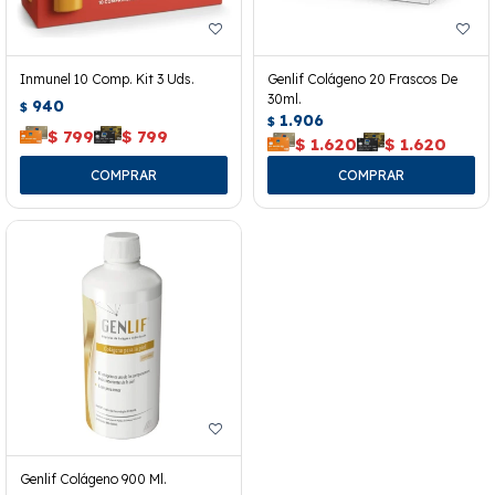
Inmunel 10 Comp. Kit 3 Uds.
Genlif Colágeno 20 Frascos De
30ml.
940
$
1.906
$
$
799
$
799
$
1.620
$
1.620
Genlif Colágeno 900 Ml.