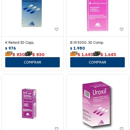
K Retard 30 Caps.
B 19 5000. 30 Comp.
976
1.980
$
$
$
830
$
830
$
1.683
$
1.683