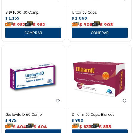
B 19 1000. 30 Comp.
Uroxil 30 Caps.
1.155
1.068
$
$
$
982
$
982
$
908
$
908
Gestavita D 60 Comp.
Dinamil 30 Caps. Blandas
475
980
$
$
$
404
$
404
$
833
$
833