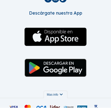
Descárgate nuestra App
expand_more
Mas info