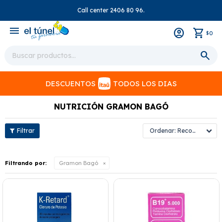
Call center 2406 80 96.
close
menu
0
$
DESCUENTOS
TODOS LOS DIAS
NUTRICIÓN GRAMON BAGÓ
Recomendados
Filtrando por:
Gramon Bagó