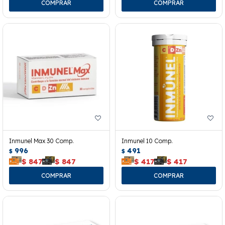
Inmunel Max 30 Comp.
Inmunel 10 Comp.
996
491
$
$
$
847
$
847
$
417
$
417