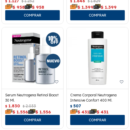
40ml.
1.127
1.252
1.646
1.829
$
$
$
$
$
958
$
958
$
1.399
$
1.399
Serum Neutrogena Retinol Boost
Crema Corporal Neutrogena
30 Ml.
Intensive Confort 400 Ml.
1.830
2.033
507
$
$
$
$
1.556
$
1.556
$
431
$
431