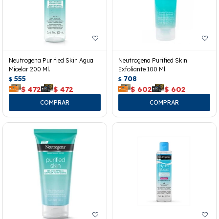
Neutrogena Purified Skin Agua
Neutrogena Purified Skin
Micelar 200 Ml.
Exfoliante 100 Ml.
555
708
$
$
$
472
$
472
$
602
$
602