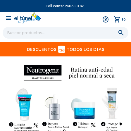
Call center 2406 80 96.
close
menu
0
$
DESCUENTOS
TODOS LOS DIAS