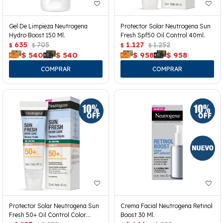
Gel De Limpieza Neutrogena
Protector Solar Neutrogena Sun
Hydro Boost 150 Ml.
Fresh Spf50 Oil Control 40ml.
635
705
1.127
1.252
$
$
$
$
$
540
$
540
$
958
$
958
Protector Solar Neutrogena Sun
Crema Facial Neutrogena Retinol
Fresh 50+ Oil Control Color
Boost 30 Ml.