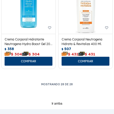
Crema Corporal Hidratante
Crema Corporal Neutrogena
Neutrogena Hydro Boost Gel 200
Hidrata & Revitaliza 400 Ml.
Ml.
358
507
$
$
$
304
$
304
$
431
$
431
MOSTRANDO
28
DE
28
Ir arriba