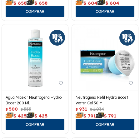
$
658
$
658
$
604
$
604
Agua Micelar Neutrogena Hydro
Neutrogena Refil Hydro Boost
Boost 200 Ml.
Water Gel 50 Ml.
500
555
931
1.034
$
$
$
$
$
425
$
425
$
791
$
791