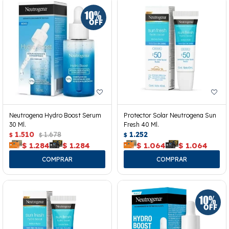
Neutrogena Hydro Boost Serum
Protector Solar Neutrogena Sun
30 Ml.
Fresh 40 Ml.
1.510
1.678
1.252
$
$
$
$
1.284
$
1.284
$
1.064
$
1.064