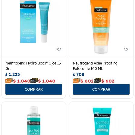
Neutrogena Hydro Boost Ojos 15
Neutrogena Acne Proofing
Grs.
Exfoliante 100 Ml.
1.223
708
$
$
$
1.040
$
1.040
$
602
$
602