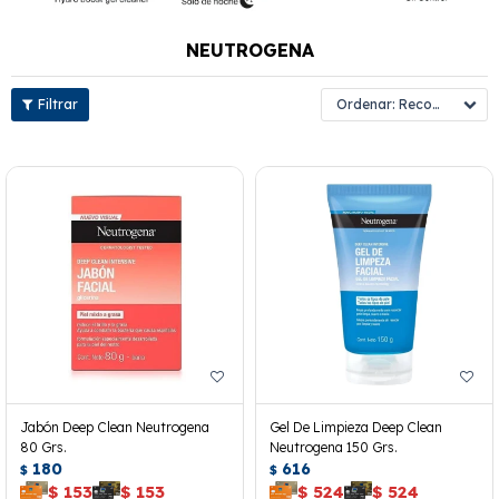
NEUTROGENA
Recomendados
Jabón Deep Clean Neutrogena
Gel De Limpieza Deep Clean
80 Grs.
Neutrogena 150 Grs.
180
616
$
$
$
153
$
153
$
524
$
524