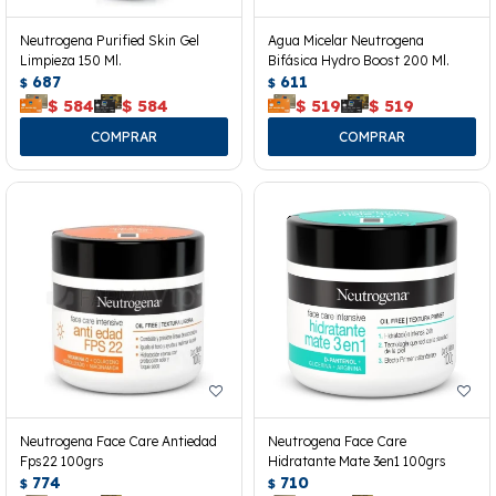
Neutrogena Purified Skin Gel
Agua Micelar Neutrogena
Limpieza 150 Ml.
Bifásica Hydro Boost 200 Ml.
687
611
$
$
$
584
$
584
$
519
$
519
Neutrogena Face Care Antiedad
Neutrogena Face Care
Fps22 100grs
Hidratante Mate 3en1 100grs
774
710
$
$