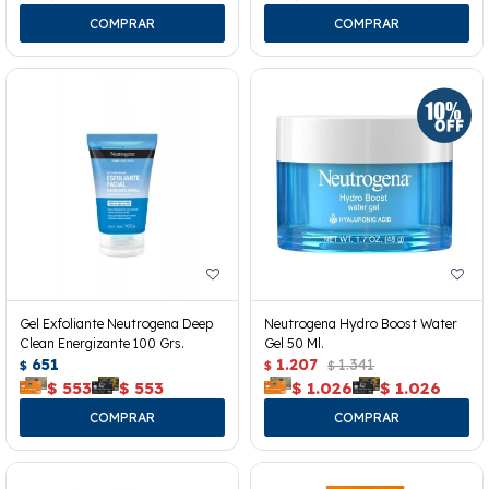
Gel Exfoliante Neutrogena Deep
Neutrogena Hydro Boost Water
Clean Energizante 100 Grs.
Gel 50 Ml.
651
1.207
1.341
$
$
$
$
553
$
553
$
1.026
$
1.026