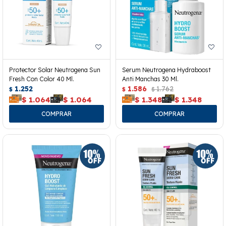
Protector Solar Neutrogena Sun
Serum Neutrogena Hydraboost
Fresh Con Color 40 Ml.
Anti Manchas 30 Ml.
1.252
1.586
1.762
$
$
$
$
1.064
$
1.064
$
1.348
$
1.348