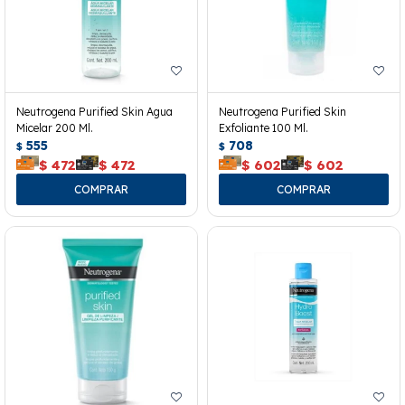
Neutrogena Purified Skin Agua
Neutrogena Purified Skin
Micelar 200 Ml.
Exfoliante 100 Ml.
555
708
$
$
$
472
$
472
$
602
$
602