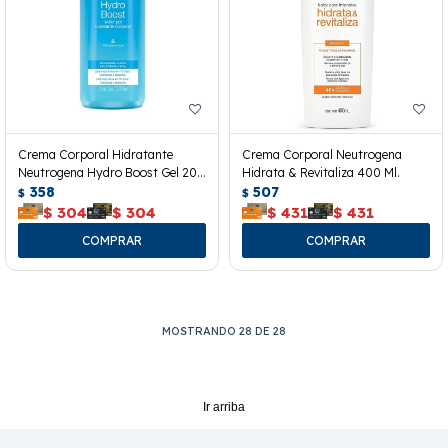
Crema Corporal Hidratante
Crema Corporal Neutrogena
Neutrogena Hydro Boost Gel 200
Hidrata & Revitaliza 400 Ml.
Ml.
358
507
$
$
$
304
$
304
$
431
$
431
MOSTRANDO
28
DE
28
Ir arriba