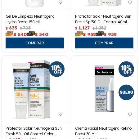
Gel De Limpieza Neutrogena
Protector Solar Neutrogena Sun
Hydro Boost 150 Ml.
Fresh Spf50 Oil Control 40ml.
635
705
1.127
1.252
$
$
$
$
$
540
$
540
$
958
$
958
Protector Solar Neutrogena Sun
Crema Facial Neutrogena Retinol
Fresh 50+ Oil Control Color
Boost 30 Ml.