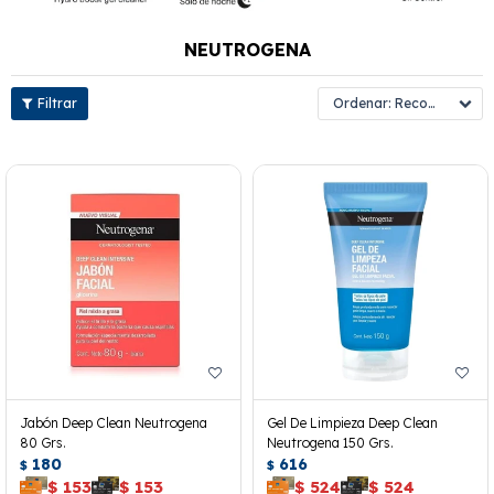
NEUTROGENA
Recomendados
Jabón Deep Clean Neutrogena
Gel De Limpieza Deep Clean
80 Grs.
Neutrogena 150 Grs.
180
616
$
$
$
153
$
153
$
524
$
524