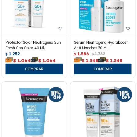
Protector Solar Neutrogena Sun
Serum Neutrogena Hydraboost
Fresh Con Color 40 Ml.
Anti Manchas 30 Ml.
1.252
1.586
1.762
$
$
$
$
1.064
$
1.064
$
1.348
$
1.348