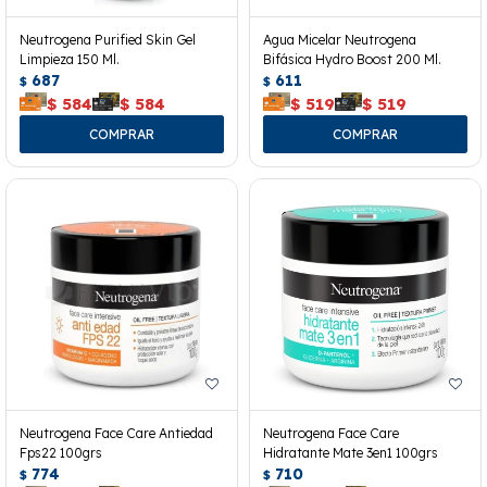
Neutrogena Purified Skin Gel
Agua Micelar Neutrogena
Limpieza 150 Ml.
Bifásica Hydro Boost 200 Ml.
687
611
$
$
$
584
$
584
$
519
$
519
Neutrogena Face Care Antiedad
Neutrogena Face Care
Fps22 100grs
Hidratante Mate 3en1 100grs
774
710
$
$