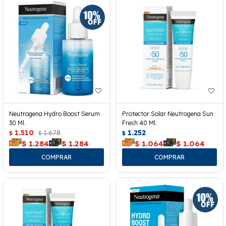
Neutrogena Hydro Boost Serum
Protector Solar Neutrogena Sun
30 Ml.
Fresh 40 Ml.
1.510
1.678
1.252
$
$
$
$
1.284
$
1.284
$
1.064
$
1.064