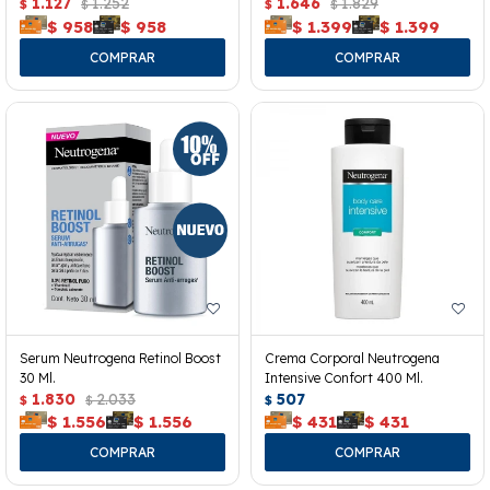
40ml.
1.127
1.252
1.646
1.829
$
$
$
$
$
958
$
958
$
1.399
$
1.399
Serum Neutrogena Retinol Boost
Crema Corporal Neutrogena
30 Ml.
Intensive Confort 400 Ml.
1.830
2.033
507
$
$
$
$
1.556
$
1.556
$
431
$
431