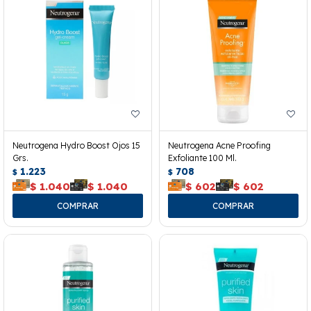
Neutrogena Hydro Boost Ojos 15
Neutrogena Acne Proofing
Grs.
Exfoliante 100 Ml.
1.223
708
$
$
$
1.040
$
1.040
$
602
$
602