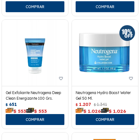
Gel Exfoliante Neutrogena Deep
Neutrogena Hydro Boost Water
Clean Energizante 100 Grs.
Gel 50 Ml.
651
1.207
1.341
$
$
$
$
553
$
553
$
1.026
$
1.026