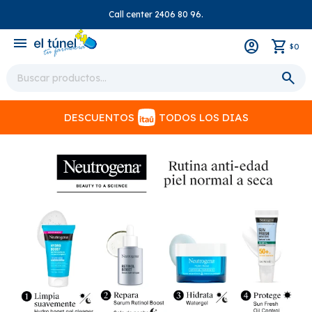
Call center 2406 80 96.
close
menu
0
$
DESCUENTOS
TODOS LOS DIAS