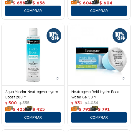
$
658
$
658
$
604
$
604
Agua Micelar Neutrogena Hydro
Neutrogena Refil Hydro Boost
Boost 200 Ml.
Water Gel 50 Ml.
500
555
931
1.034
$
$
$
$
$
425
$
425
$
791
$
791