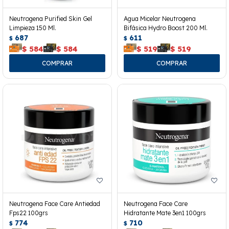
Neutrogena Purified Skin Gel
Agua Micelar Neutrogena
Limpieza 150 Ml.
Bifásica Hydro Boost 200 Ml.
687
611
$
$
$
584
$
584
$
519
$
519
Neutrogena Face Care Antiedad
Neutrogena Face Care
Fps22 100grs
Hidratante Mate 3en1 100grs
774
710
$
$