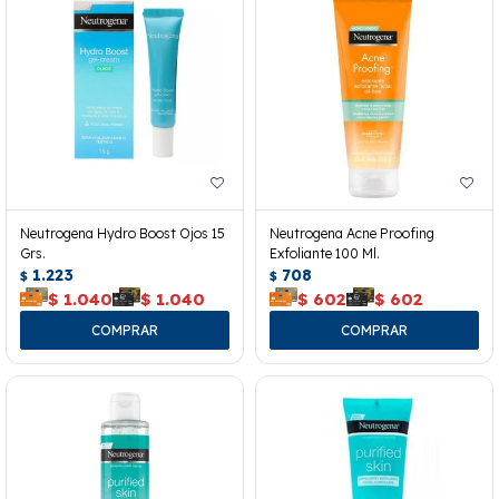
Neutrogena Hydro Boost Ojos 15
Neutrogena Acne Proofing
Grs.
Exfoliante 100 Ml.
1.223
708
$
$
$
1.040
$
1.040
$
602
$
602