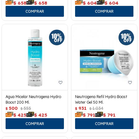
$
658
$
658
$
604
$
604
Agua Micelar Neutrogena Hydro
Neutrogena Refil Hydro Boost
Boost 200 Ml.
Water Gel 50 Ml.
500
555
931
1.034
$
$
$
$
$
425
$
425
$
791
$
791