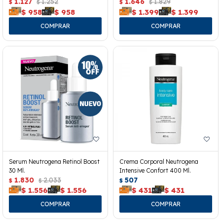
40ml.
1.127
1.252
1.646
1.829
$
$
$
$
$
958
$
958
$
1.399
$
1.399
Serum Neutrogena Retinol Boost
Crema Corporal Neutrogena
30 Ml.
Intensive Confort 400 Ml.
1.830
2.033
507
$
$
$
$
1.556
$
1.556
$
431
$
431