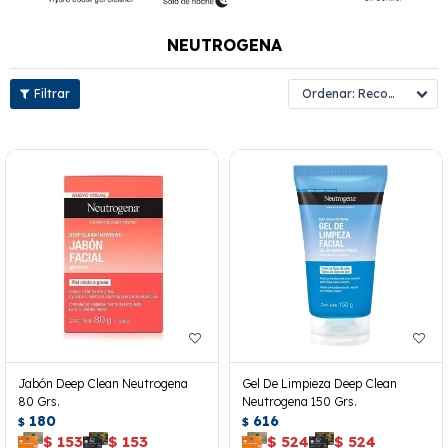
NEUTROGENA
Recomendados
Jabón Deep Clean Neutrogena
Gel De Limpieza Deep Clean
80 Grs.
Neutrogena 150 Grs.
180
616
$
$
$
153
$
153
$
524
$
524