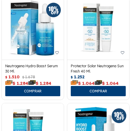
Neutrogena Hydro Boost Serum
Protector Solar Neutrogena Sun
30 Ml.
Fresh 40 Ml.
1.510
1.678
1.252
$
$
$
$
1.284
$
1.284
$
1.064
$
1.064