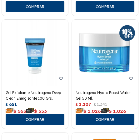
Gel Exfoliante Neutrogena Deep
Neutrogena Hydro Boost Water
Clean Energizante 100 Grs.
Gel 50 Ml.
651
1.207
1.341
$
$
$
$
553
$
553
$
1.026
$
1.026