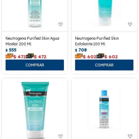
Neutrogena Purified Skin Agua
Neutrogena Purified Skin
Micelar 200 Ml.
Exfoliante 100 Ml.
555
708
$
$
$
472
$
472
$
602
$
602