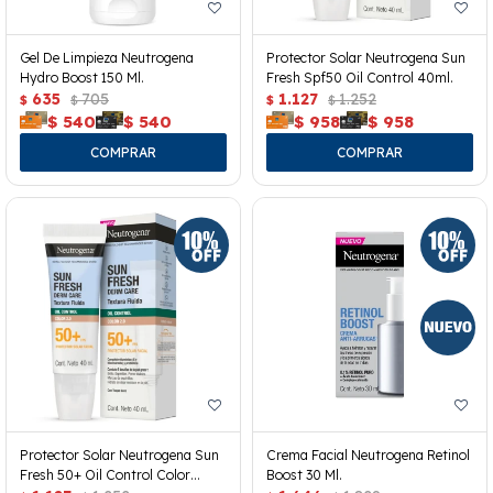
Gel De Limpieza Neutrogena
Protector Solar Neutrogena Sun
Hydro Boost 150 Ml.
Fresh Spf50 Oil Control 40ml.
635
705
1.127
1.252
$
$
$
$
$
540
$
540
$
958
$
958
Protector Solar Neutrogena Sun
Crema Facial Neutrogena Retinol
Fresh 50+ Oil Control Color
Boost 30 Ml.