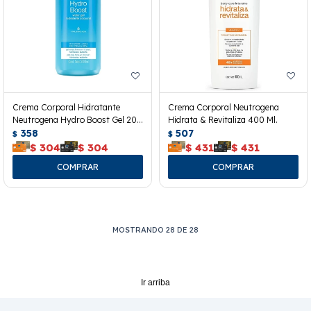
Crema Corporal Hidratante
Crema Corporal Neutrogena
Neutrogena Hydro Boost Gel 200
Hidrata & Revitaliza 400 Ml.
Ml.
358
507
$
$
$
304
$
304
$
431
$
431
MOSTRANDO
28
DE
28
Ir arriba