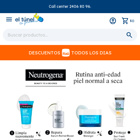
Call center 2406 80 96.
close
menu
0
$
DESCUENTOS
TODOS LOS DIAS