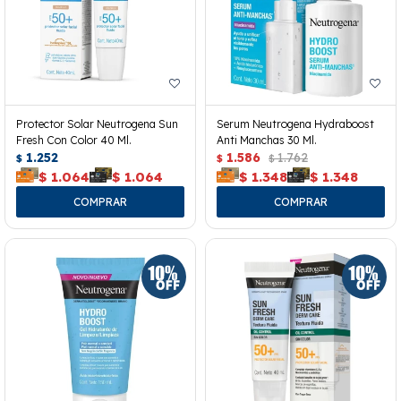
Protector Solar Neutrogena Sun
Serum Neutrogena Hydraboost
Fresh Con Color 40 Ml.
Anti Manchas 30 Ml.
1.252
1.586
1.762
$
$
$
$
1.064
$
1.064
$
1.348
$
1.348