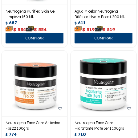
Neutrogena Purified Skin Gel
Agua Micelar Neutrogena
Limpieza 150 Ml.
Bifásica Hydro Boost 200 Ml.
687
611
$
$
$
584
$
584
$
519
$
519
Neutrogena Face Care Antiedad
Neutrogena Face Care
Fps22 100grs
Hidratante Mate 3en1 100grs
774
710
$
$