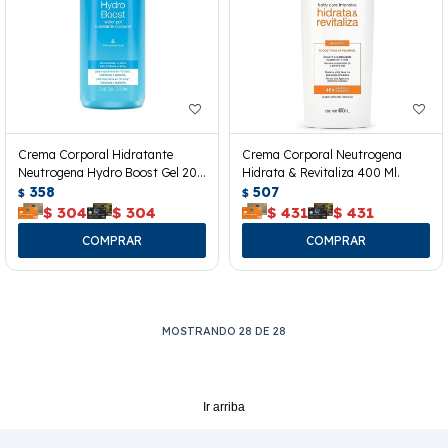
Crema Corporal Hidratante
Crema Corporal Neutrogena
Neutrogena Hydro Boost Gel 200
Hidrata & Revitaliza 400 Ml.
Ml.
358
507
$
$
$
304
$
304
$
431
$
431
MOSTRANDO
28
DE
28
Ir arriba