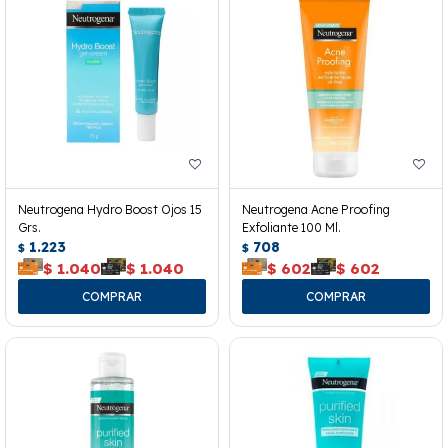
Neutrogena Hydro Boost Ojos 15
Neutrogena Acne Proofing
Grs.
Exfoliante 100 Ml.
1.223
708
$
$
$
1.040
$
1.040
$
602
$
602