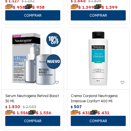
40ml.
1.127
1.252
1.646
1.829
$
$
$
$
$
958
$
958
$
1.399
$
1.399
Serum Neutrogena Retinol Boost
Crema Corporal Neutrogena
30 Ml.
Intensive Confort 400 Ml.
1.830
2.033
507
$
$
$
$
1.556
$
1.556
$
431
$
431