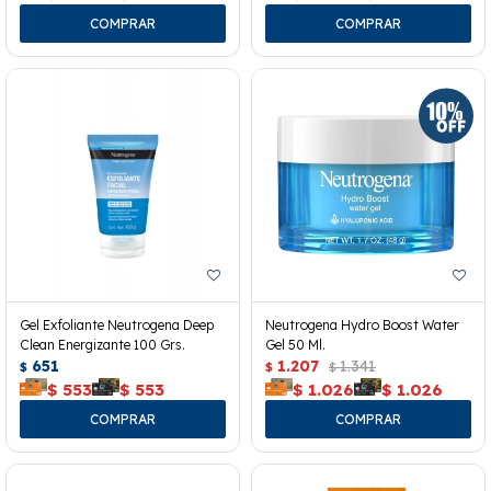
Gel Exfoliante Neutrogena Deep
Neutrogena Hydro Boost Water
Clean Energizante 100 Grs.
Gel 50 Ml.
651
1.207
1.341
$
$
$
$
553
$
553
$
1.026
$
1.026