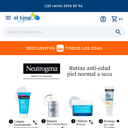
Call center 2406 80 96.
close
menu
0
$
DESCUENTOS
TODOS LOS DIAS