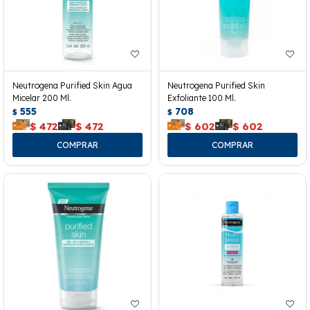
Neutrogena Purified Skin Agua
Neutrogena Purified Skin
Micelar 200 Ml.
Exfoliante 100 Ml.
555
708
$
$
$
472
$
472
$
602
$
602