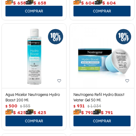
$
658
$
658
$
604
$
604
Agua Micelar Neutrogena Hydro
Neutrogena Refil Hydro Boost
Boost 200 Ml.
Water Gel 50 Ml.
500
555
931
1.034
$
$
$
$
$
425
$
425
$
791
$
791