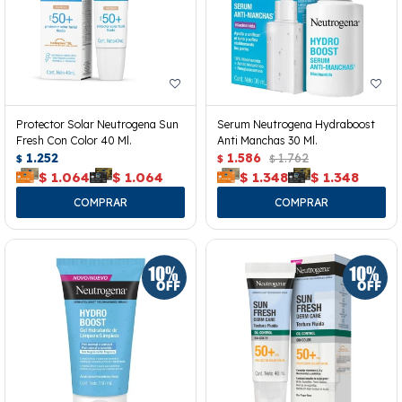
Protector Solar Neutrogena Sun
Serum Neutrogena Hydraboost
Fresh Con Color 40 Ml.
Anti Manchas 30 Ml.
1.252
1.586
1.762
$
$
$
$
1.064
$
1.064
$
1.348
$
1.348