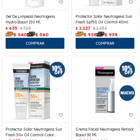
Gel De Limpieza Neutrogena
Protector Solar Neutrogena Sun
Hydro Boost 150 Ml.
Fresh Spf50 Oil Control 40ml.
635
705
1.127
1.252
$
$
$
$
$
540
$
540
$
958
$
958
Protector Solar Neutrogena Sun
Crema Facial Neutrogena Retinol
Fresh 50+ Oil Control Color
Boost 30 Ml.