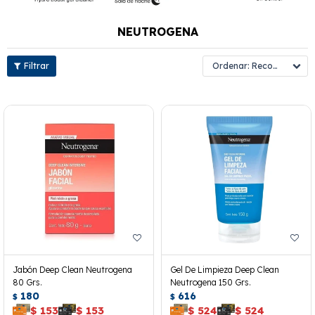
NEUTROGENA
Recomendados
Jabón Deep Clean Neutrogena
Gel De Limpieza Deep Clean
80 Grs.
Neutrogena 150 Grs.
180
616
$
$
$
153
$
153
$
524
$
524