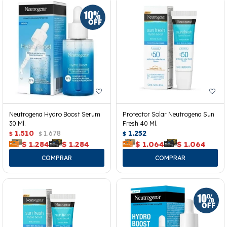
Neutrogena Hydro Boost Serum
Protector Solar Neutrogena Sun
30 Ml.
Fresh 40 Ml.
1.510
1.678
1.252
$
$
$
$
1.284
$
1.284
$
1.064
$
1.064