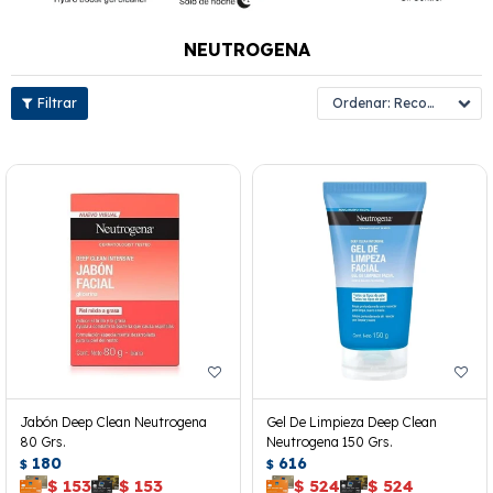
NEUTROGENA
Recomendados
Jabón Deep Clean Neutrogena
Gel De Limpieza Deep Clean
80 Grs.
Neutrogena 150 Grs.
180
616
$
$
$
153
$
153
$
524
$
524