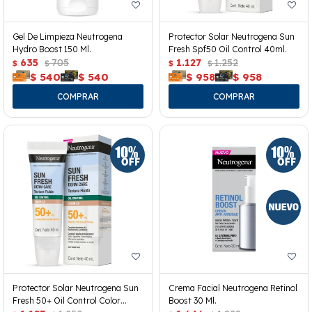
Gel De Limpieza Neutrogena
Protector Solar Neutrogena Sun
Hydro Boost 150 Ml.
Fresh Spf50 Oil Control 40ml.
635
705
1.127
1.252
$
$
$
$
$
540
$
540
$
958
$
958
Protector Solar Neutrogena Sun
Crema Facial Neutrogena Retinol
Fresh 50+ Oil Control Color
Boost 30 Ml.