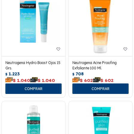
Neutrogena Hydro Boost Ojos 15
Neutrogena Acne Proofing
Grs.
Exfoliante 100 Ml.
1.223
708
$
$
$
1.040
$
1.040
$
602
$
602