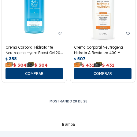
Crema Corporal Hidratante
Crema Corporal Neutrogena
Neutrogena Hydro Boost Gel 200
Hidrata & Revitaliza 400 Ml.
Ml.
358
507
$
$
$
304
$
304
$
431
$
431
MOSTRANDO
28
DE
28
Ir arriba