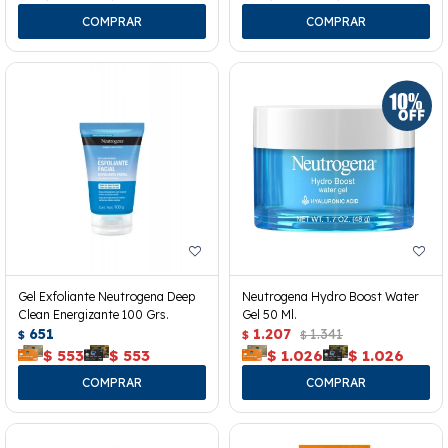
Gel Exfoliante Neutrogena Deep
Neutrogena Hydro Boost Water
Clean Energizante 100 Grs.
Gel 50 Ml.
651
1.207
1.341
$
$
$
$
553
$
553
$
1.026
$
1.026