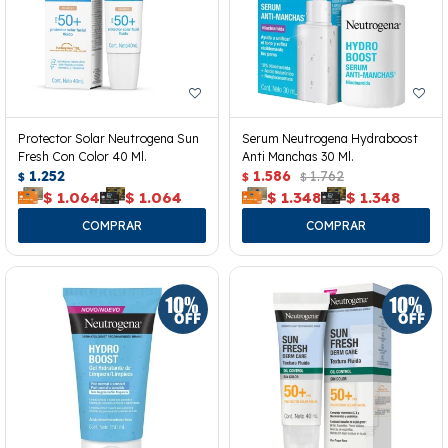
Protector Solar Neutrogena Sun
Serum Neutrogena Hydraboost
Fresh Con Color 40 Ml.
Anti Manchas 30 Ml.
1.252
1.586
1.762
$
$
$
$
1.064
$
1.064
$
1.348
$
1.348