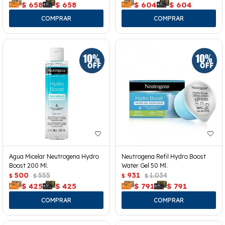
$
658
$
658
$
604
$
604
Agua Micelar Neutrogena Hydro
Neutrogena Refil Hydro Boost
Boost 200 Ml.
Water Gel 50 Ml.
500
555
931
1.034
$
$
$
$
$
425
$
425
$
791
$
791