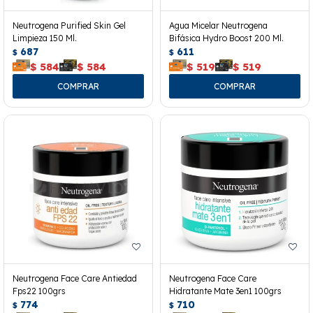
Neutrogena Purified Skin Gel
Agua Micelar Neutrogena
Limpieza 150 Ml.
Bifásica Hydro Boost 200 Ml.
687
611
$
$
$
584
$
584
$
519
$
519
Neutrogena Face Care Antiedad
Neutrogena Face Care
Fps22 100grs
Hidratante Mate 3en1 100grs
774
710
$
$