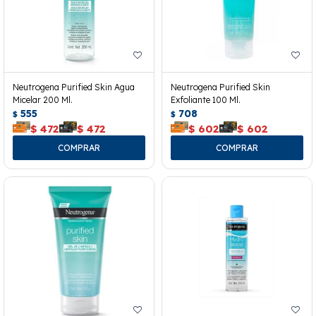
Neutrogena Purified Skin Agua
Neutrogena Purified Skin
Micelar 200 Ml.
Exfoliante 100 Ml.
555
708
$
$
$
472
$
472
$
602
$
602