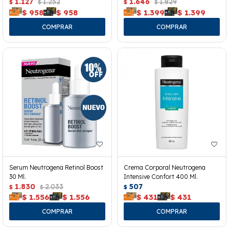
40ml.
1.127
1.252
1.646
1.829
$
$
$
$
$
958
$
958
$
1.399
$
1.399
Serum Neutrogena Retinol Boost
Crema Corporal Neutrogena
30 Ml.
Intensive Confort 400 Ml.
1.830
2.033
507
$
$
$
$
1.556
$
1.556
$
431
$
431