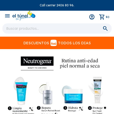
Call center 2406 80 96.
close
menu
0
$
DESCUENTOS
TODOS LOS DIAS