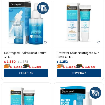
Neutrogena Hydro Boost Serum
Protector Solar Neutrogena Sun
30 Ml.
Fresh 40 Ml.
1.510
1.678
1.252
$
$
$
$
1.284
$
1.284
$
1.064
$
1.064