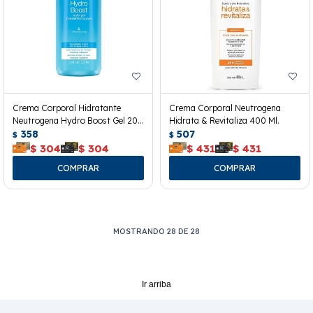
Crema Corporal Hidratante
Crema Corporal Neutrogena
Neutrogena Hydro Boost Gel 200
Hidrata & Revitaliza 400 Ml.
Ml.
358
507
$
$
$
304
$
304
$
431
$
431
MOSTRANDO
28
DE
28
Ir arriba