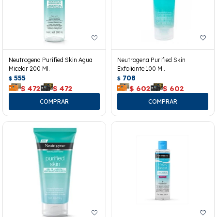
Neutrogena Purified Skin Agua
Neutrogena Purified Skin
Micelar 200 Ml.
Exfoliante 100 Ml.
555
708
$
$
$
472
$
472
$
602
$
602