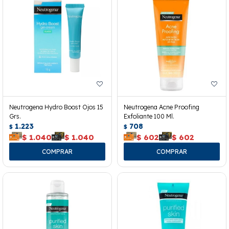
Neutrogena Hydro Boost Ojos 15
Neutrogena Acne Proofing
Grs.
Exfoliante 100 Ml.
1.223
708
$
$
$
1.040
$
1.040
$
602
$
602