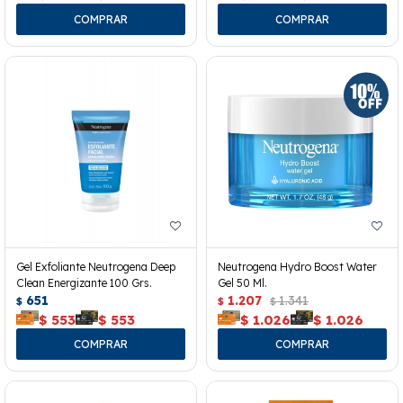
Gel Exfoliante Neutrogena Deep
Neutrogena Hydro Boost Water
Clean Energizante 100 Grs.
Gel 50 Ml.
651
1.207
1.341
$
$
$
$
553
$
553
$
1.026
$
1.026