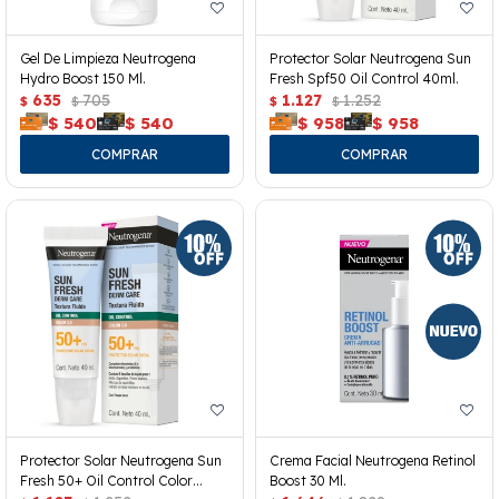
Gel De Limpieza Neutrogena
Protector Solar Neutrogena Sun
Hydro Boost 150 Ml.
Fresh Spf50 Oil Control 40ml.
635
705
1.127
1.252
$
$
$
$
$
540
$
540
$
958
$
958
Protector Solar Neutrogena Sun
Crema Facial Neutrogena Retinol
Fresh 50+ Oil Control Color
Boost 30 Ml.