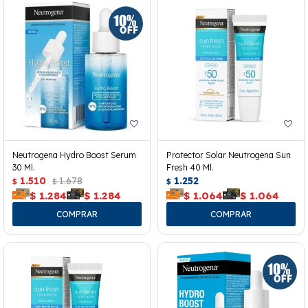
Neutrogena Hydro Boost Serum
Protector Solar Neutrogena Sun
30 Ml.
Fresh 40 Ml.
1.510
1.678
1.252
$
$
$
$
1.284
$
1.284
$
1.064
$
1.064