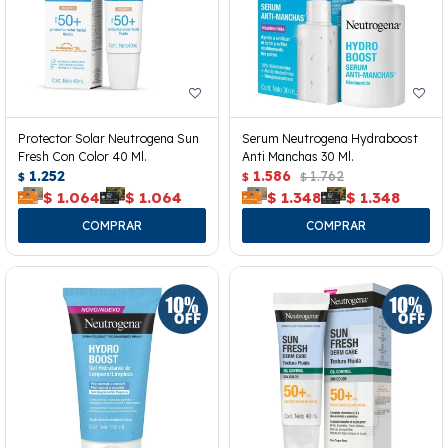
Protector Solar Neutrogena Sun
Serum Neutrogena Hydraboost
Fresh Con Color 40 Ml.
Anti Manchas 30 Ml.
1.252
1.586
1.762
$
$
$
$
1.064
$
1.064
$
1.348
$
1.348