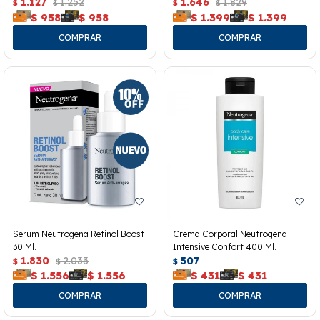
40ml.
1.127
1.252
1.646
1.829
$
$
$
$
$
958
$
958
$
1.399
$
1.399
Serum Neutrogena Retinol Boost
Crema Corporal Neutrogena
30 Ml.
Intensive Confort 400 Ml.
1.830
2.033
507
$
$
$
$
1.556
$
1.556
$
431
$
431