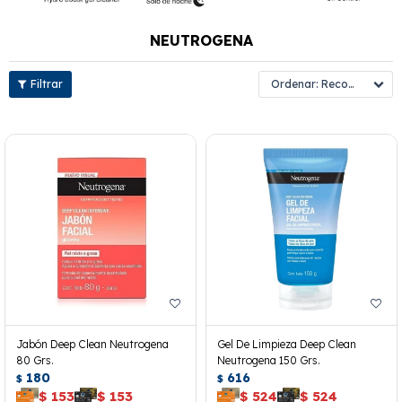
NEUTROGENA
Recomendados
Jabón Deep Clean Neutrogena
Gel De Limpieza Deep Clean
80 Grs.
Neutrogena 150 Grs.
180
616
$
$
$
153
$
153
$
524
$
524