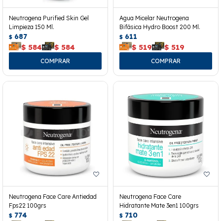
Neutrogena Purified Skin Gel
Agua Micelar Neutrogena
Limpieza 150 Ml.
Bifásica Hydro Boost 200 Ml.
687
611
$
$
$
584
$
584
$
519
$
519
Neutrogena Face Care Antiedad
Neutrogena Face Care
Fps22 100grs
Hidratante Mate 3en1 100grs
774
710
$
$