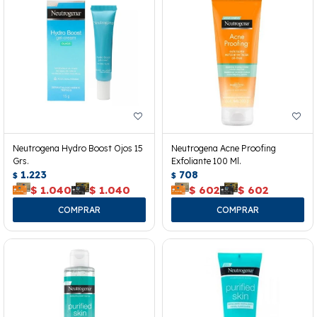
Neutrogena Hydro Boost Ojos 15
Neutrogena Acne Proofing
Grs.
Exfoliante 100 Ml.
1.223
708
$
$
$
1.040
$
1.040
$
602
$
602