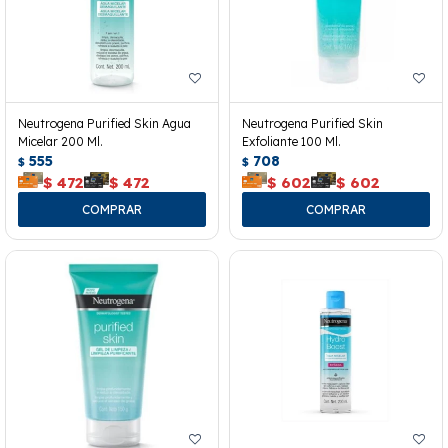
Neutrogena Purified Skin Agua
Neutrogena Purified Skin
Micelar 200 Ml.
Exfoliante 100 Ml.
555
708
$
$
$
472
$
472
$
602
$
602