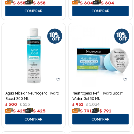
$
658
$
658
$
604
$
604
Agua Micelar Neutrogena Hydro
Neutrogena Refil Hydro Boost
Boost 200 Ml.
Water Gel 50 Ml.
500
555
931
1.034
$
$
$
$
$
425
$
425
$
791
$
791