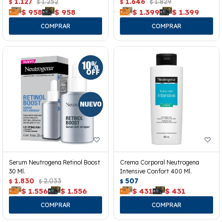
40ml.
1.127
1.252
1.646
1.829
$
$
$
$
$
958
$
958
$
1.399
$
1.399
Serum Neutrogena Retinol Boost
Crema Corporal Neutrogena
30 Ml.
Intensive Confort 400 Ml.
1.830
2.033
507
$
$
$
$
1.556
$
1.556
$
431
$
431