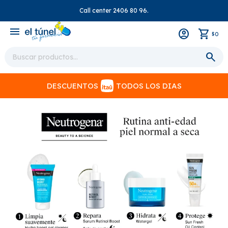
Call center 2406 80 96.
close
menu
0
$
DESCUENTOS
TODOS LOS DIAS