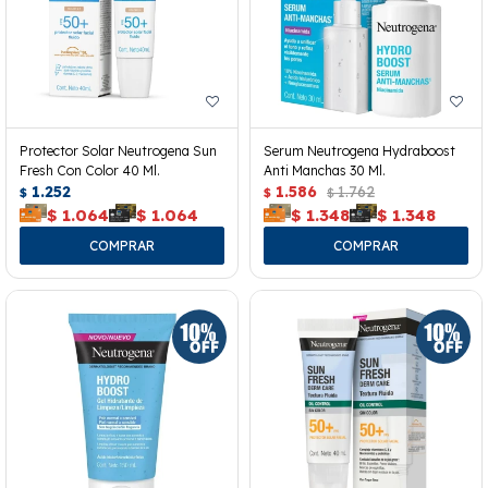
Protector Solar Neutrogena Sun
Serum Neutrogena Hydraboost
Fresh Con Color 40 Ml.
Anti Manchas 30 Ml.
1.252
1.586
1.762
$
$
$
$
1.064
$
1.064
$
1.348
$
1.348