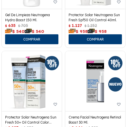
Gel De Limpieza Neutrogena
Protector Solar Neutrogena Sun
Hydro Boost 150 Ml.
Fresh Spf50 Oil Control 40ml.
635
705
1.127
1.252
$
$
$
$
$
540
$
540
$
958
$
958
Protector Solar Neutrogena Sun
Crema Facial Neutrogena Retinol
Fresh 50+ Oil Control Color
Boost 30 Ml.