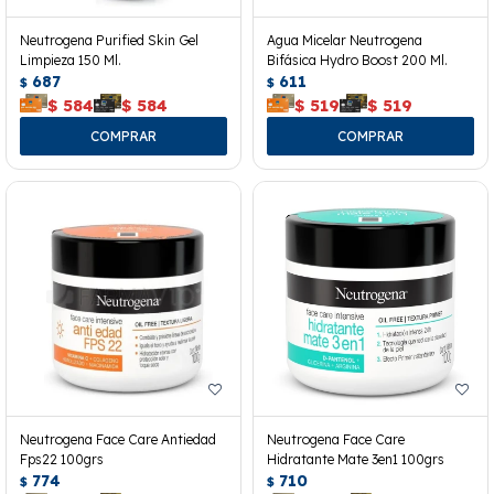
Neutrogena Purified Skin Gel
Agua Micelar Neutrogena
Limpieza 150 Ml.
Bifásica Hydro Boost 200 Ml.
687
611
$
$
$
584
$
584
$
519
$
519
Neutrogena Face Care Antiedad
Neutrogena Face Care
Fps22 100grs
Hidratante Mate 3en1 100grs
774
710
$
$