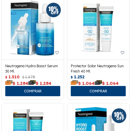
Neutrogena Hydro Boost Serum
Protector Solar Neutrogena Sun
30 Ml.
Fresh 40 Ml.
1.510
1.678
1.252
$
$
$
$
1.284
$
1.284
$
1.064
$
1.064