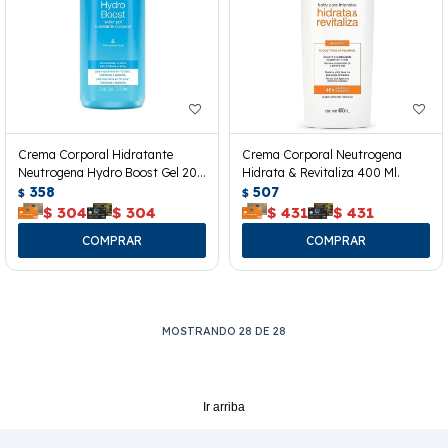
Crema Corporal Hidratante
Crema Corporal Neutrogena
Neutrogena Hydro Boost Gel 200
Hidrata & Revitaliza 400 Ml.
Ml.
358
507
$
$
$
304
$
304
$
431
$
431
MOSTRANDO
28
DE
28
Ir arriba