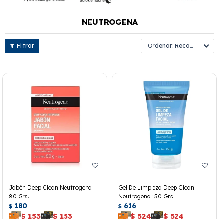
NEUTROGENA
Recomendados
Jabón Deep Clean Neutrogena
Gel De Limpieza Deep Clean
80 Grs.
Neutrogena 150 Grs.
180
616
$
$
$
153
$
153
$
524
$
524