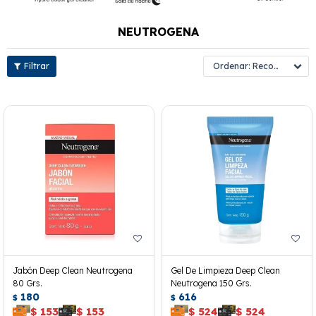
NEUTROGENA
Recomendados
Jabón Deep Clean Neutrogena
Gel De Limpieza Deep Clean
80 Grs.
Neutrogena 150 Grs.
180
616
$
$
$
153
$
153
$
524
$
524