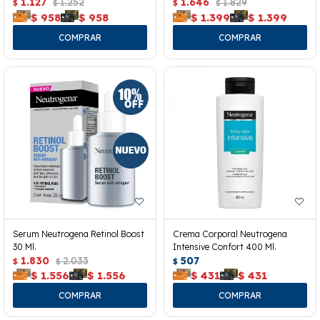
40ml.
1.127
1.252
1.646
1.829
$
$
$
$
$
958
$
958
$
1.399
$
1.399
Serum Neutrogena Retinol Boost
Crema Corporal Neutrogena
30 Ml.
Intensive Confort 400 Ml.
1.830
2.033
507
$
$
$
$
1.556
$
1.556
$
431
$
431