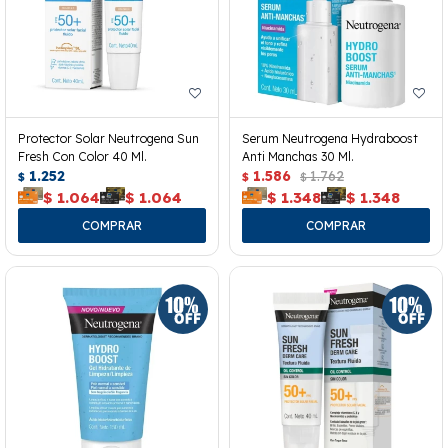
Protector Solar Neutrogena Sun
Serum Neutrogena Hydraboost
Fresh Con Color 40 Ml.
Anti Manchas 30 Ml.
1.252
1.586
1.762
$
$
$
$
1.064
$
1.064
$
1.348
$
1.348