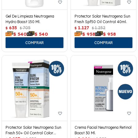
Gel De Limpieza Neutrogena
Protector Solar Neutrogena Sun
Hydro Boost 150 Ml.
Fresh Spf50 Oil Control 40ml.
635
705
1.127
1.252
$
$
$
$
$
540
$
540
$
958
$
958
Protector Solar Neutrogena Sun
Crema Facial Neutrogena Retinol
Fresh 50+ Oil Control Color
Boost 30 Ml.