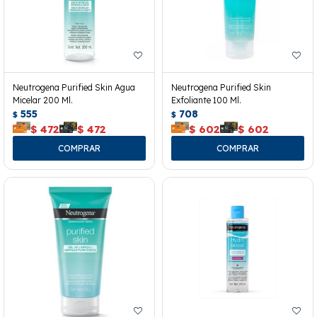
Neutrogena Purified Skin Agua
Neutrogena Purified Skin
Micelar 200 Ml.
Exfoliante 100 Ml.
555
708
$
$
$
472
$
472
$
602
$
602