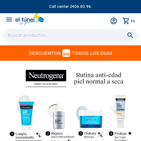
Call center 2406 80 96.
close
menu
0
$
DESCUENTOS
TODOS LOS DIAS