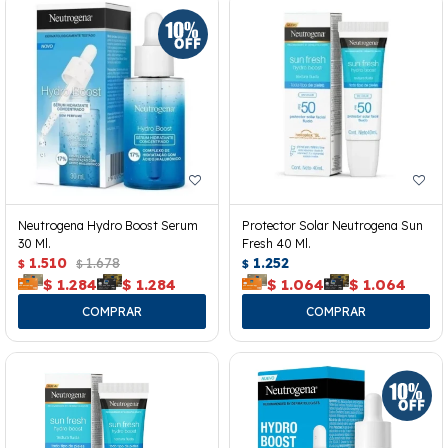
Neutrogena Hydro Boost Serum
Protector Solar Neutrogena Sun
30 Ml.
Fresh 40 Ml.
1.510
1.678
1.252
$
$
$
$
1.284
$
1.284
$
1.064
$
1.064