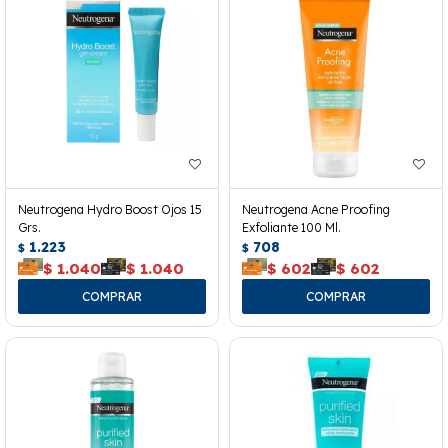
Neutrogena Hydro Boost Ojos 15
Neutrogena Acne Proofing
Grs.
Exfoliante 100 Ml.
1.223
708
$
$
$
1.040
$
1.040
$
602
$
602