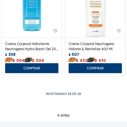
Crema Corporal Hidratante
Crema Corporal Neutrogena
Neutrogena Hydro Boost Gel 200
Hidrata & Revitaliza 400 Ml.
Ml.
358
507
$
$
$
304
$
304
$
431
$
431
MOSTRANDO
28
DE
28
Ir arriba