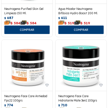
Neutrogena Purified Skin Gel
Agua Micelar Neutrogena
Limpieza 150 Ml.
Bifásica Hydro Boost 200 Ml.
687
611
$
$
$
584
$
584
$
519
$
519
Neutrogena Face Care Antiedad
Neutrogena Face Care
Fps22 100grs
Hidratante Mate 3en1 100grs
774
710
$
$