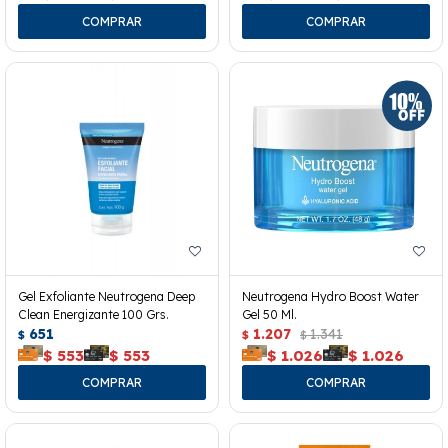
Gel Exfoliante Neutrogena Deep
Neutrogena Hydro Boost Water
Clean Energizante 100 Grs.
Gel 50 Ml.
651
1.207
1.341
$
$
$
$
553
$
553
$
1.026
$
1.026