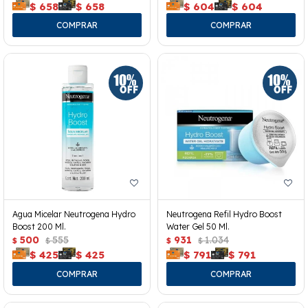
$
658
$
658
$
604
$
604
Agua Micelar Neutrogena Hydro
Neutrogena Refil Hydro Boost
Boost 200 Ml.
Water Gel 50 Ml.
500
555
931
1.034
$
$
$
$
$
425
$
425
$
791
$
791