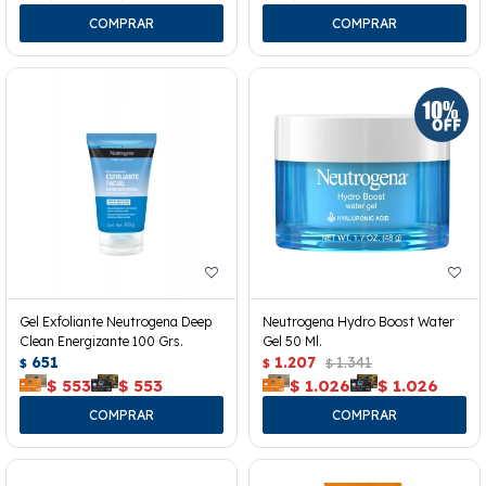
Gel Exfoliante Neutrogena Deep
Neutrogena Hydro Boost Water
Clean Energizante 100 Grs.
Gel 50 Ml.
651
1.207
1.341
$
$
$
$
553
$
553
$
1.026
$
1.026