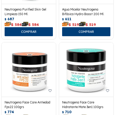
Neutrogena Purified Skin Gel
Agua Micelar Neutrogena
Limpieza 150 Ml.
Bifásica Hydro Boost 200 Ml.
687
611
$
$
$
584
$
584
$
519
$
519
Neutrogena Face Care Antiedad
Neutrogena Face Care
Fps22 100grs
Hidratante Mate 3en1 100grs
774
710
$
$