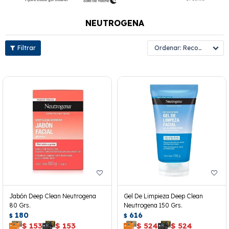
NEUTROGENA
Recomendados
Jabón Deep Clean Neutrogena
Gel De Limpieza Deep Clean
80 Grs.
Neutrogena 150 Grs.
180
616
$
$
$
153
$
153
$
524
$
524