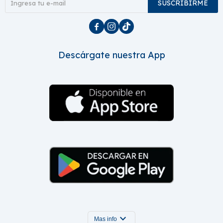
SUSCRIBIRME



Descárgate nuestra App
expand_more
Mas info