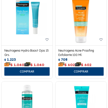
Neutrogena Hydro Boost Ojos 15
Neutrogena Acne Proofing
Grs.
Exfoliante 100 Ml.
1.223
708
$
$
$
1.040
$
1.040
$
602
$
602