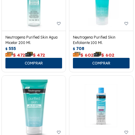
Neutrogena Purified Skin Agua
Neutrogena Purified Skin
Micelar 200 Ml.
Exfoliante 100 Ml.
555
708
$
$
$
472
$
472
$
602
$
602