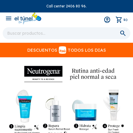
Call center 2406 80 96.
close
menu
0
$
DESCUENTOS
TODOS LOS DIAS