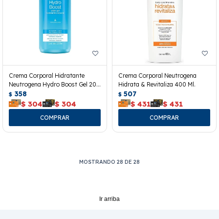
Crema Corporal Hidratante
Crema Corporal Neutrogena
Neutrogena Hydro Boost Gel 200
Hidrata & Revitaliza 400 Ml.
Ml.
358
507
$
$
$
304
$
304
$
431
$
431
MOSTRANDO
28
DE
28
Ir arriba