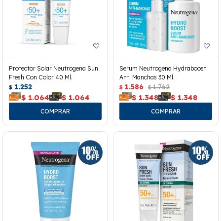
Protector Solar Neutrogena Sun
Serum Neutrogena Hydraboost
Fresh Con Color 40 Ml.
Anti Manchas 30 Ml.
1.252
1.586
1.762
$
$
$
$
1.064
$
1.064
$
1.348
$
1.348