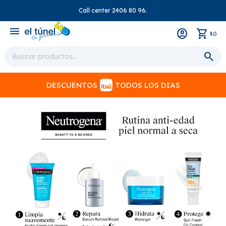
Call center 2406 80 96.
close
menu
0
$
DESCUENTOS
TODOS LOS DIAS