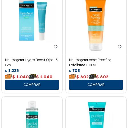
Neutrogena Hydro Boost Ojos 15
Neutrogena Acne Proofing
Grs.
Exfoliante 100 Ml.
1.223
708
$
$
$
1.040
$
1.040
$
602
$
602