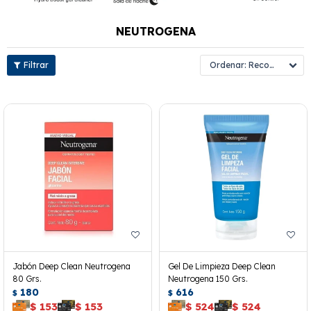
NEUTROGENA
Recomendados
Jabón Deep Clean Neutrogena
Gel De Limpieza Deep Clean
80 Grs.
Neutrogena 150 Grs.
180
616
$
$
$
153
$
153
$
524
$
524