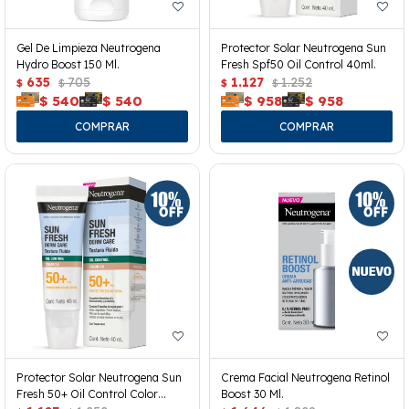
Gel De Limpieza Neutrogena
Protector Solar Neutrogena Sun
Hydro Boost 150 Ml.
Fresh Spf50 Oil Control 40ml.
635
705
1.127
1.252
$
$
$
$
$
540
$
540
$
958
$
958
Protector Solar Neutrogena Sun
Crema Facial Neutrogena Retinol
Fresh 50+ Oil Control Color
Boost 30 Ml.