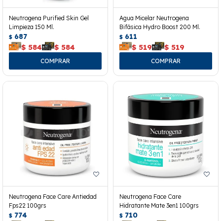
Neutrogena Purified Skin Gel
Agua Micelar Neutrogena
Limpieza 150 Ml.
Bifásica Hydro Boost 200 Ml.
687
611
$
$
$
584
$
584
$
519
$
519
Neutrogena Face Care Antiedad
Neutrogena Face Care
Fps22 100grs
Hidratante Mate 3en1 100grs
774
710
$
$