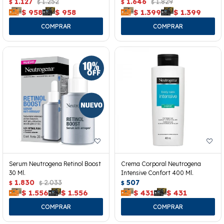
40ml.
1.127
1.252
1.646
1.829
$
$
$
$
$
958
$
958
$
1.399
$
1.399
Serum Neutrogena Retinol Boost
Crema Corporal Neutrogena
30 Ml.
Intensive Confort 400 Ml.
1.830
2.033
507
$
$
$
$
1.556
$
1.556
$
431
$
431