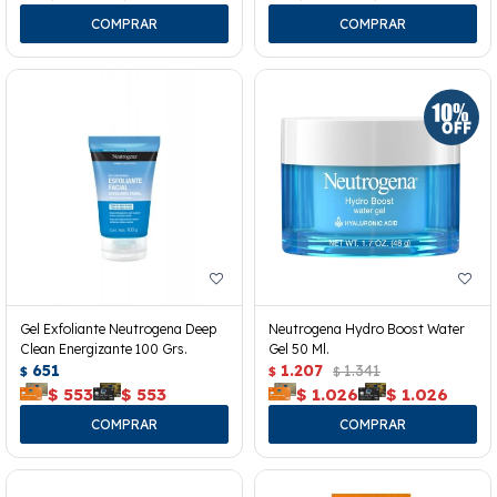
Gel Exfoliante Neutrogena Deep
Neutrogena Hydro Boost Water
Clean Energizante 100 Grs.
Gel 50 Ml.
651
1.207
1.341
$
$
$
$
553
$
553
$
1.026
$
1.026