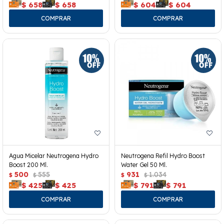
$
658
$
658
$
604
$
604
Agua Micelar Neutrogena Hydro
Neutrogena Refil Hydro Boost
Boost 200 Ml.
Water Gel 50 Ml.
500
555
931
1.034
$
$
$
$
$
425
$
425
$
791
$
791