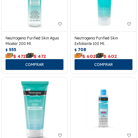
Neutrogena Purified Skin Agua
Neutrogena Purified Skin
Micelar 200 Ml.
Exfoliante 100 Ml.
555
708
$
$
$
472
$
472
$
602
$
602