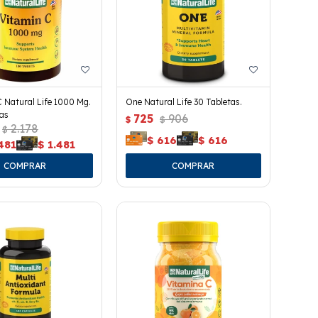
 Natural Life 1000 Mg.
One Natural Life 30 Tabletas.
as
725
906
$
$
2.178
$
$
616
$
616
481
$
1.481