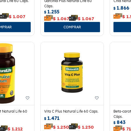
ural Life 60 Cáps.
Garcinia Plus Natural Life 60
Chia Natur
Cáps.
1.866
$
1.255
$
7
$
1.007
$
1.
$
1.067
$
1.067
tt Natural Life 60
Vita C Plus Natural Life 60 Caps.
Beta-carot
Cáps.
1.471
$
843
$
$
1.250
$
1.250
$
1.212
$
71