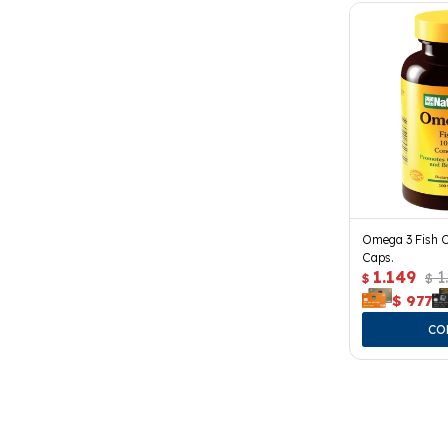
Omega 3 Fish O
Caps.
1.149
1
$
$
$
977