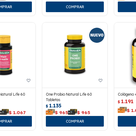
Natural Life 60
One Probio Natural Life 60
Colágeno +
Tabletas
1.191
$
1.135
$
$
1.
$
1.067
$
965
$
965