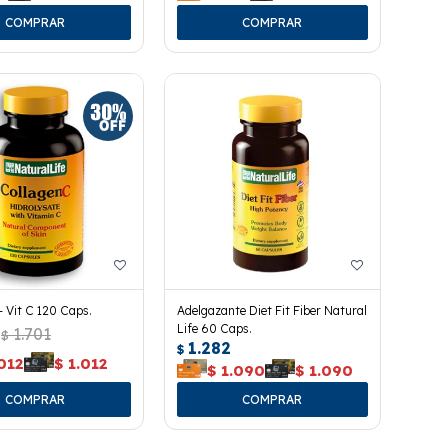
 Vit C 120 Caps.
Adelgazante Diet Fit Fiber Natural
Life 60 Caps.
1.701
$
1.282
$
012
$
1.012
$
1.090
$
1.090