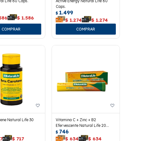
al Life 60 Caps.
Active Energy Natural Life 60
Caps.
1.499
$
586
$
1.586
$
1.274
$
1.274
ene Natural Life 30
Vitamina C + Zinc + B2
Efervescente Natural Life 20
746
Tabletas
$
7
$
717
$
634
$
634