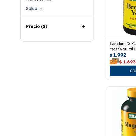
Salud
(1)
Precio
($)
Levadura De C
Yeast Natural 
1.992
$
$
1.693