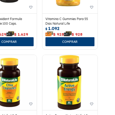
oxidant Formula
Vitamina C Gummies Para 55
fe 100 Caps.
Dias Natural Life
1.092
$
.629
$
1.629
$
928
$
928