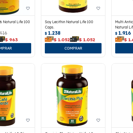
 Natural Life 100
Soy Lecithin Natural Life 100
Multi Anti
Caps.
Natural Li
.416
1.238
1.916
$
$
$
963
$
1.052
$
1.052
$
1