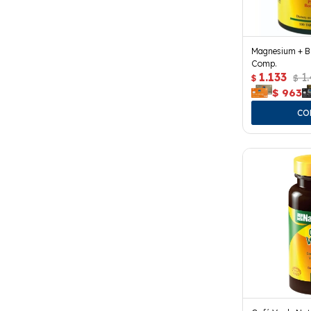
Magnesium + B6
Comp.
1.133
1
$
$
$
963