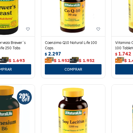
erveza Brewer´s
Coenzima Q10 Natural Life 100
Vitamina C
Life 250 Tabs
Caps.
100 Tablet
2.297
1.742
$
$
$
1.693
$
1.952
$
1.952
$
1.