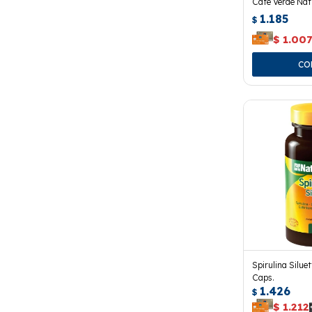
Café Verde Nat
1.185
$
$
1.00
Spirulina Silue
Caps.
1.426
$
$
1.212