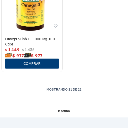
Omega 3 Fish Oil 1000 Mg. 100
Caps.
1.149
1.436
$
$
$
977
$
977
MOSTRANDO
21
DE
21
Ir arriba