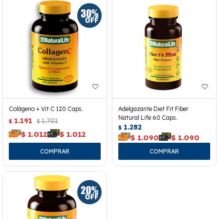
Colágeno + Vit C 120 Caps.
Adelgazante Diet Fit Fiber
Natural Life 60 Caps.
1.191
1.701
$
$
1.282
$
$
1.012
$
1.012
$
1.090
$
1.090