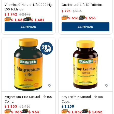
Vitamina C Natural Life 1000 Mg.
One Natural Life 30 Tabletas.
100 Tabletas
725
906
$
$
1.742
2.178
$
$
$
616
$
616
$
1.481
$
1.481
Magnesium + B6 Natural Life 100
Soy Lecithin Natural Life 100
Comp.
Caps.
1.133
1.416
1.238
$
$
$
$
963
$
963
$
1.052
$
1.052