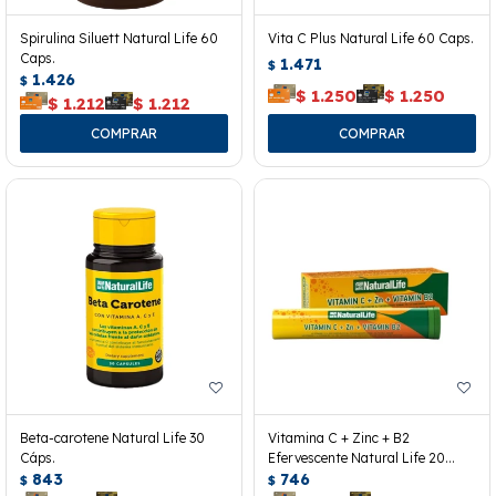
Spirulina Siluett Natural Life 60
Vita C Plus Natural Life 60 Caps.
Caps.
1.471
$
1.426
$
$
1.250
$
1.250
$
1.212
$
1.212
Beta-carotene Natural Life 30
Vitamina C + Zinc + B2
Cáps.
Efervescente Natural Life 20
843
Tabletas
746
$
$