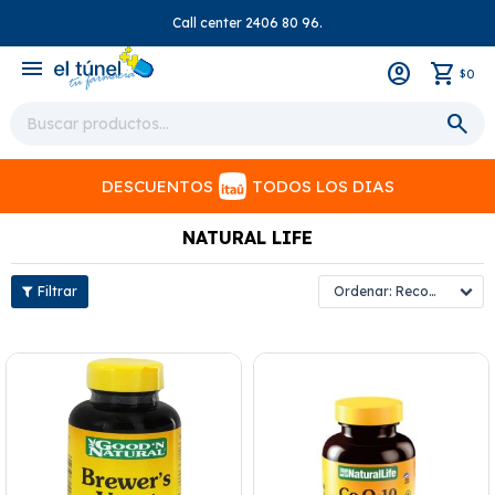
Call center 2406 80 96.
close
menu
0
$
DESCUENTOS
TODOS LOS DIAS
NATURAL LIFE
Recomendados