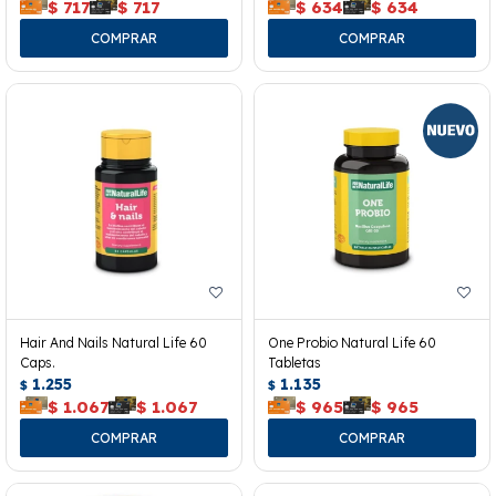
$
717
$
717
$
634
$
634
Hair And Nails Natural Life 60
One Probio Natural Life 60
Caps.
Tabletas
1.255
1.135
$
$
$
1.067
$
1.067
$
965
$
965