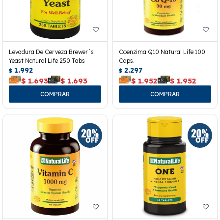
Levadura De Cerveza Brewer´s
Coenzima Q10 Natural Life 100
Yeast Natural Life 250 Tabs
Caps.
1.992
2.297
$
$
$
1.693
$
1.693
$
1.952
$
1.952