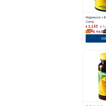
Magnesium + B6
Comp.
1.133
1
$
$
$
963