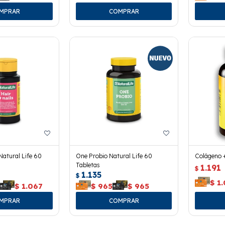
Natural Life 60
One Probio Natural Life 60
Colágeno +
Tabletas
1.191
$
1.135
$
$
1.
$
1.067
$
965
$
965