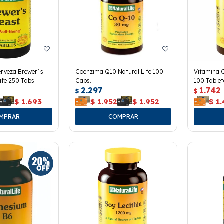
erveza Brewer´s
Coenzima Q10 Natural Life 100
Vitamina C
Life 250 Tabs
Caps.
100 Tablet
2.297
1.742
$
$
$
1.693
$
1.952
$
1.952
$
1.