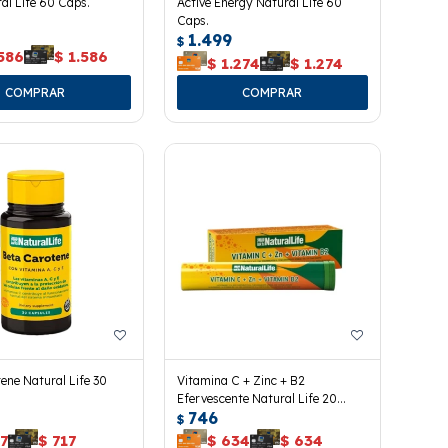
al Life 60 Caps.
Active Energy Natural Life 60
Caps.
1.499
$
586
$
1.586
$
1.274
$
1.274
ene Natural Life 30
Vitamina C + Zinc + B2
Efervescente Natural Life 20
746
Tabletas
$
7
$
717
$
634
$
634