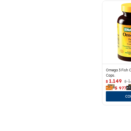
Omega 3 Fish O
Caps.
1.149
1
$
$
$
977