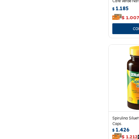
Café Verde Nat
1.185
$
$
1.00
Spirulina Silue
Caps.
1.426
$
$
1.212