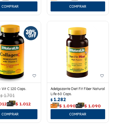
 Vit C 120 Caps.
Adelgazante Diet Fit Fiber Natural
Life 60 Caps.
1.701
$
1.282
$
012
$
1.012
$
1.090
$
1.090