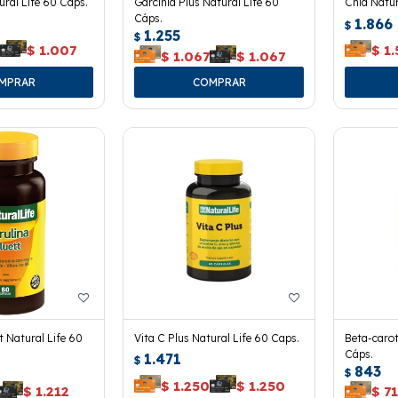
ural Life 60 Cáps.
Garcinia Plus Natural Life 60
Chia Natur
Cáps.
1.866
$
1.255
$
7
$
1.007
$
1.
$
1.067
$
1.067
tt Natural Life 60
Vita C Plus Natural Life 60 Caps.
Beta-carot
Cáps.
1.471
$
843
$
$
1.250
$
1.250
$
1.212
$
71