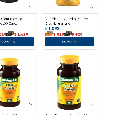
oxidant Formula
Vitamina C Gummies Para 55
fe 100 Caps.
Dias Natural Life
1.092
$
.629
$
1.629
$
928
$
928