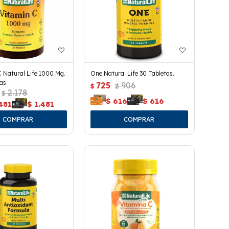
 Natural Life 1000 Mg.
One Natural Life 30 Tabletas.
as
725
906
$
$
2.178
$
$
616
$
616
481
$
1.481