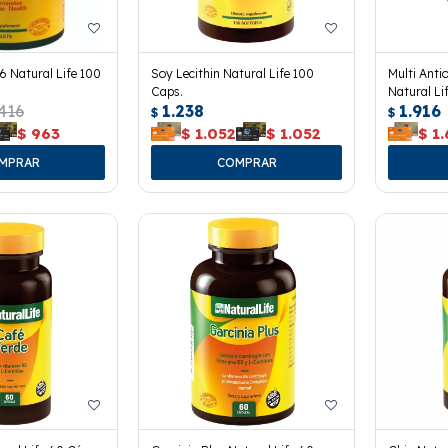
 Natural Life 100
Soy Lecithin Natural Life 100
Multi Anti
Caps.
Natural Li
.416
1.238
1.916
$
$
$
963
$
1.052
$
1.052
$
1