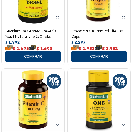
Levadura De Cerveza Brewer´s
Coenzima Q10 Natural Life 100
Yeast Natural Life 250 Tabs
Caps.
1.992
2.297
$
$
$
1.693
$
1.693
$
1.952
$
1.952