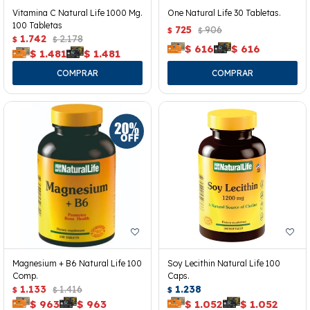
Vitamina C Natural Life 1000 Mg.
One Natural Life 30 Tabletas.
100 Tabletas
725
906
$
$
1.742
2.178
$
$
$
616
$
616
$
1.481
$
1.481
Magnesium + B6 Natural Life 100
Soy Lecithin Natural Life 100
Comp.
Caps.
1.133
1.416
1.238
$
$
$
$
963
$
963
$
1.052
$
1.052