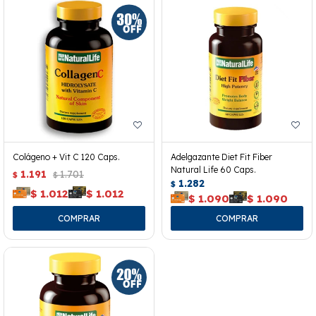
Colágeno + Vit C 120 Caps.
Adelgazante Diet Fit Fiber
Natural Life 60 Caps.
1.191
1.701
$
$
1.282
$
$
1.012
$
1.012
$
1.090
$
1.090