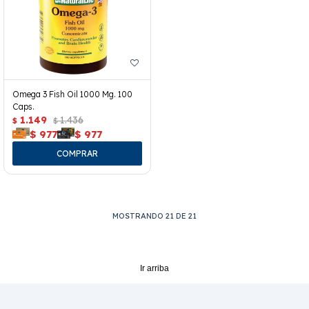
Omega 3 Fish Oil 1000 Mg. 100
Caps.
1.149
1.436
$
$
$
977
$
977
MOSTRANDO
21
DE
21
Ir arriba