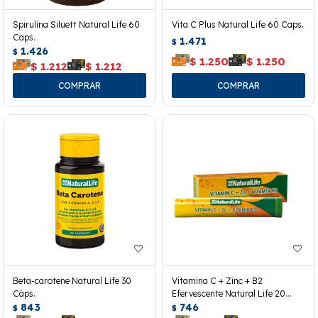
Spirulina Siluett Natural Life 60
Vita C Plus Natural Life 60 Caps.
Caps.
1.471
$
1.426
$
$
1.250
$
1.250
$
1.212
$
1.212
Beta-carotene Natural Life 30
Vitamina C + Zinc + B2
Cáps.
Efervescente Natural Life 20
843
Tabletas
746
$
$