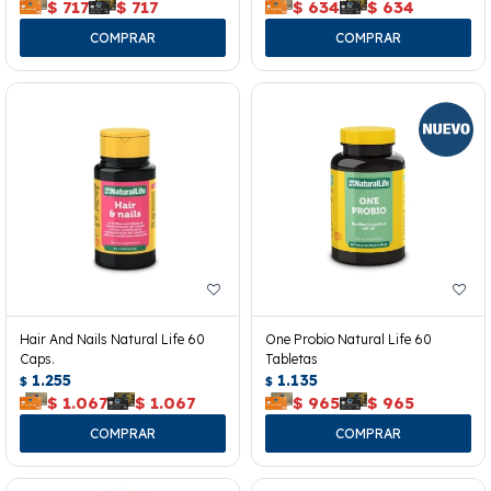
$
717
$
717
$
634
$
634
Hair And Nails Natural Life 60
One Probio Natural Life 60
Caps.
Tabletas
1.255
1.135
$
$
$
1.067
$
1.067
$
965
$
965