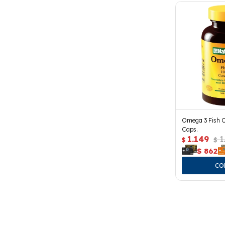
Omega 3 Fish O
Caps.
1.149
1
$
$
$
862