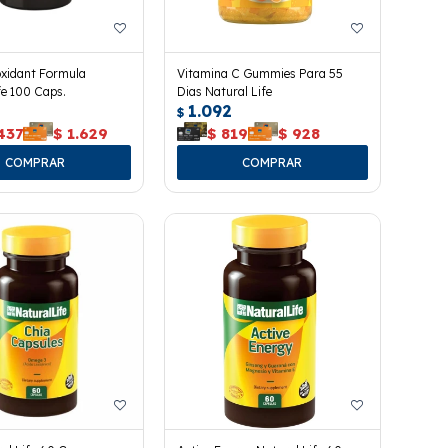
oxidant Formula
Vitamina C Gummies Para 55
fe 100 Caps.
Dias Natural Life
1.092
$
437
$
1.629
$
819
$
928