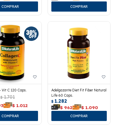
 Vit C 120 Caps.
Adelgazante Diet Fit Fiber Natural
Life 60 Caps.
1.701
$
1.282
$
93
$
1.012
$
962
$
1.090