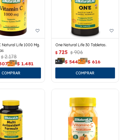
 Natural Life 1000 Mg.
One Natural Life 30 Tabletas.
as
725
906
$
$
2.178
$
$
544
$
616
307
$
1.481