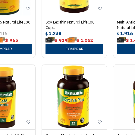
 Natural Life 100
Soy Lecithin Natural Life 100
Multi Anti
Caps.
Natural Li
.416
1.238
1.916
$
$
$
963
$
929
$
1.052
$
1.