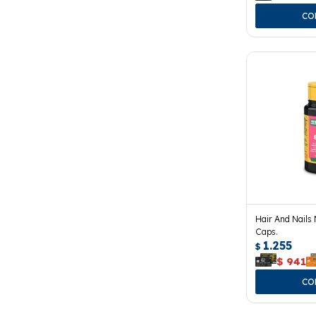
Hair And Nails 
Caps.
1.255
$
$
941