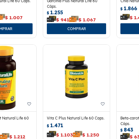
ural Life 60 Cáps.
Garcinia Plus Natural Life 60
Chia Natur
Cáps.
1.866
$
1.255
$
$
1.007
$
1
$
941
$
1.067
tt Natural Life 60
Vita C Plus Natural Life 60 Caps.
Beta-carot
Cáps.
1.471
$
843
$
$
1.103
$
1.250
0
$
1.212
$
6