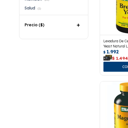
Salud
(1)
Precio
($)
Levadura De C
Yeast Natural 
1.992
$
$
1.49