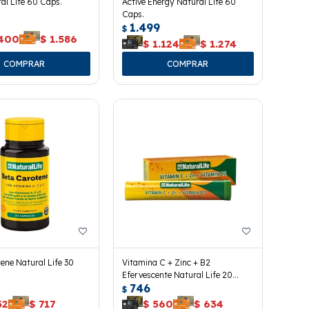
al Life 60 Caps.
Active Energy Natural Life 60
Caps.
1.499
$
.400
$
1.586
$
1.124
$
1.274
ene Natural Life 30
Vitamina C + Zinc + B2
Efervescente Natural Life 20
746
Tabletas
$
32
$
717
$
560
$
634