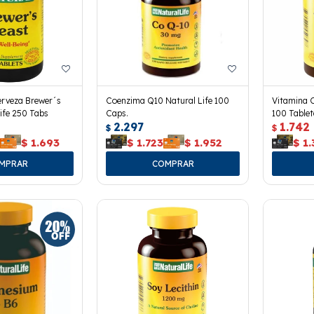
erveza Brewer´s
Coenzima Q10 Natural Life 100
Vitamina C
Life 250 Tabs
Caps.
100 Tablet
2.297
1.742
$
$
4
$
1.693
$
1.723
$
1.952
$
1.