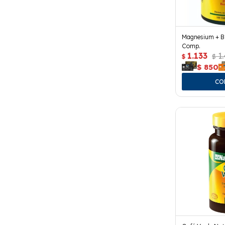
Magnesium + B6
Comp.
1.133
1
$
$
$
850