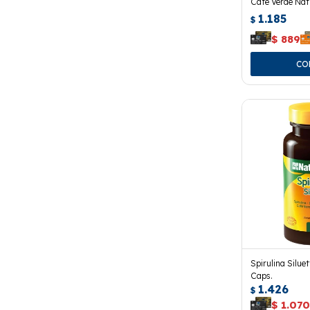
Café Verde Nat
1.185
$
$
889
Spirulina Silue
Caps.
1.426
$
$
1.07