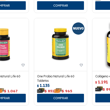
Natural Life 60
One Probio Natural Life 60
Colágeno +
Tabletas
1.191
$
1.135
$
$
8
$
1.067
$
851
$
965