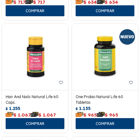
$
717
$
717
$
634
$
634
Hair And Nails Natural Life 60
One Probio Natural Life 60
Caps.
Tabletas
1.255
1.135
$
$
$
1.067
$
1.067
$
965
$
965