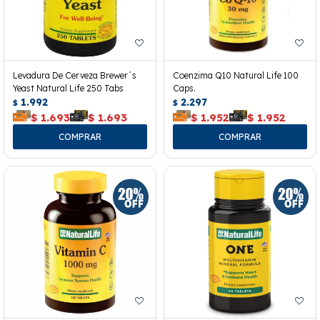
Levadura De Cerveza Brewer´s
Coenzima Q10 Natural Life 100
Yeast Natural Life 250 Tabs
Caps.
1.992
2.297
$
$
$
1.693
$
1.693
$
1.952
$
1.952