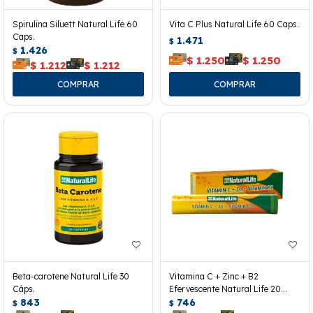
Spirulina Siluett Natural Life 60
Vita C Plus Natural Life 60 Caps.
Caps.
1.471
$
1.426
$
$
1.250
$
1.250
$
1.212
$
1.212
Beta-carotene Natural Life 30
Vitamina C + Zinc + B2
Cáps.
Efervescente Natural Life 20
843
Tabletas
746
$
$