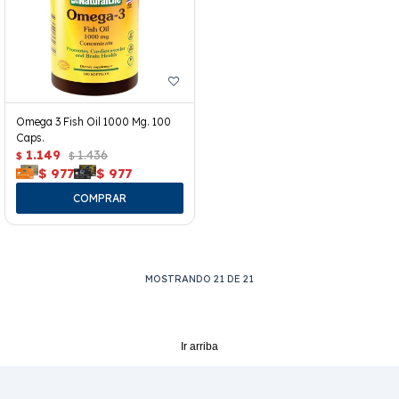
Omega 3 Fish Oil 1000 Mg. 100
Caps.
1.149
1.436
$
$
$
977
$
977
MOSTRANDO
21
DE
21
Ir arriba