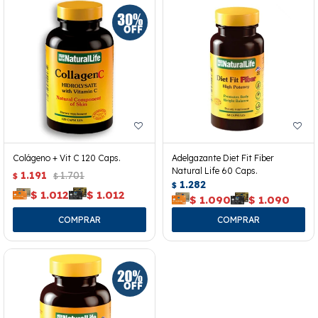
Colágeno + Vit C 120 Caps.
Adelgazante Diet Fit Fiber
Natural Life 60 Caps.
1.191
1.701
$
$
1.282
$
$
1.012
$
1.012
$
1.090
$
1.090