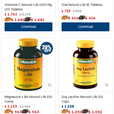
Vitamina C Natural Life 1000 Mg.
One Natural Life 30 Tabletas.
100 Tabletas
725
906
$
$
1.742
2.178
$
$
$
616
$
616
$
1.481
$
1.481
Magnesium + B6 Natural Life 100
Soy Lecithin Natural Life 100
Comp.
Caps.
1.133
1.416
1.238
$
$
$
$
963
$
963
$
1.052
$
1.052