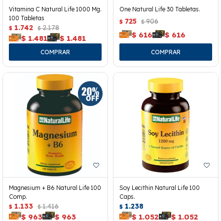
Vitamina C Natural Life 1000 Mg.
One Natural Life 30 Tabletas.
100 Tabletas
725
906
$
$
1.742
2.178
$
$
$
616
$
616
$
1.481
$
1.481
Magnesium + B6 Natural Life 100
Soy Lecithin Natural Life 100
Comp.
Caps.
1.133
1.416
1.238
$
$
$
$
963
$
963
$
1.052
$
1.052