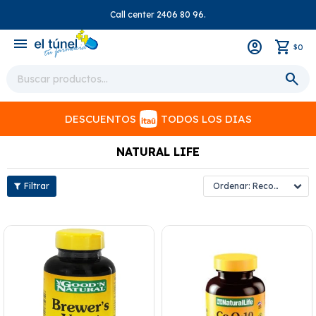
Call center 2406 80 96.
close
menu
0
$
DESCUENTOS
TODOS LOS DIAS
NATURAL LIFE
Recomendados