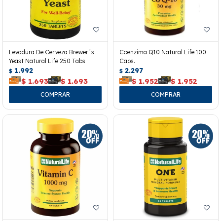
Levadura De Cerveza Brewer´s
Coenzima Q10 Natural Life 100
Yeast Natural Life 250 Tabs
Caps.
1.992
2.297
$
$
$
1.693
$
1.693
$
1.952
$
1.952