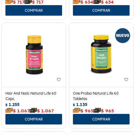
$
717
$
717
$
634
$
634
Hair And Nails Natural Life 60
One Probio Natural Life 60
Caps.
Tabletas
1.255
1.135
$
$
$
1.067
$
1.067
$
965
$
965