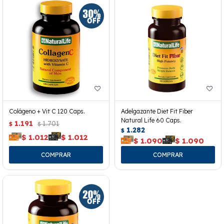
Colágeno + Vit C 120 Caps.
Adelgazante Diet Fit Fiber
Natural Life 60 Caps.
1.191
1.701
$
$
1.282
$
$
1.012
$
1.012
$
1.090
$
1.090