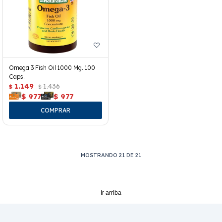
Omega 3 Fish Oil 1000 Mg. 100
Caps.
1.149
1.436
$
$
$
977
$
977
MOSTRANDO
21
DE
21
Ir arriba