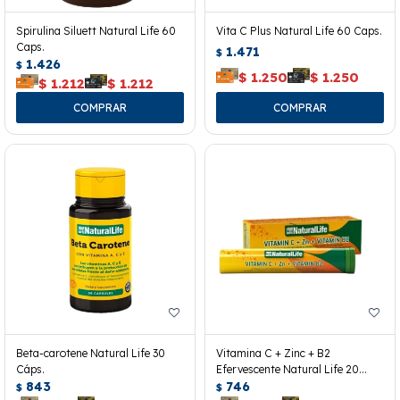
Spirulina Siluett Natural Life 60
Vita C Plus Natural Life 60 Caps.
Caps.
1.471
$
1.426
$
$
1.250
$
1.250
$
1.212
$
1.212
Beta-carotene Natural Life 30
Vitamina C + Zinc + B2
Cáps.
Efervescente Natural Life 20
843
Tabletas
746
$
$