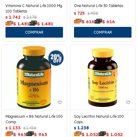
Vitamina C Natural Life 1000 Mg.
One Natural Life 30 Tabletas.
100 Tabletas
725
906
$
$
1.742
2.178
$
$
$
616
$
616
$
1.481
$
1.481
Magnesium + B6 Natural Life 100
Soy Lecithin Natural Life 100
Comp.
Caps.
1.133
1.416
1.238
$
$
$
$
963
$
963
$
1.052
$
1.052