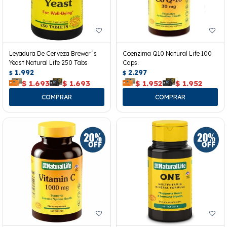
Levadura De Cerveza Brewer´s
Coenzima Q10 Natural Life 100
Yeast Natural Life 250 Tabs
Caps.
1.992
2.297
$
$
$
1.693
$
1.693
$
1.952
$
1.952