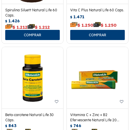
Spirulina Siluett Natural Life 60
Vita C Plus Natural Life 60 Caps.
Caps.
1.471
$
1.426
$
$
1.250
$
1.250
$
1.212
$
1.212
Beta-carotene Natural Life 30
Vitamina C + Zinc + B2
Cáps.
Efervescente Natural Life 20
843
Tabletas
746
$
$