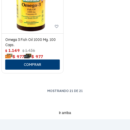
Omega 3 Fish Oil 1000 Mg. 100
Caps.
1.149
1.436
$
$
$
977
$
977
MOSTRANDO
21
DE
21
Ir arriba