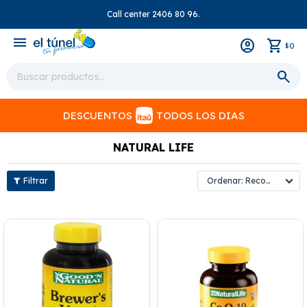
Call center 2406 80 96.
close
menu
0
$
DESCUENTOS
TODOS LOS DIAS
NATURAL LIFE
Recomendados