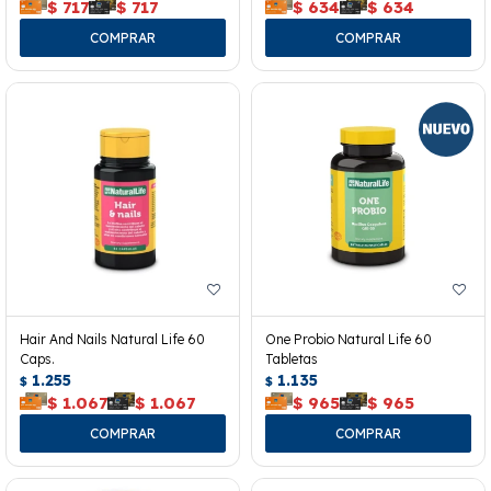
$
717
$
717
$
634
$
634
Hair And Nails Natural Life 60
One Probio Natural Life 60
Caps.
Tabletas
1.255
1.135
$
$
$
1.067
$
1.067
$
965
$
965