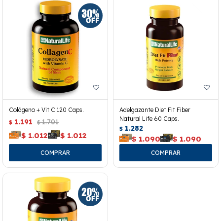
Colágeno + Vit C 120 Caps.
Adelgazante Diet Fit Fiber
Natural Life 60 Caps.
1.191
1.701
$
$
1.282
$
$
1.012
$
1.012
$
1.090
$
1.090