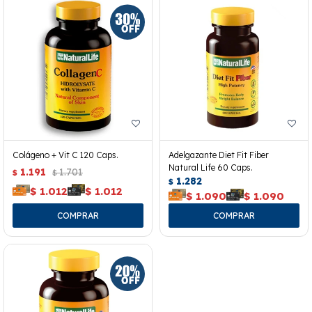
Colágeno + Vit C 120 Caps.
Adelgazante Diet Fit Fiber
Natural Life 60 Caps.
1.191
1.701
$
$
1.282
$
$
1.012
$
1.012
$
1.090
$
1.090