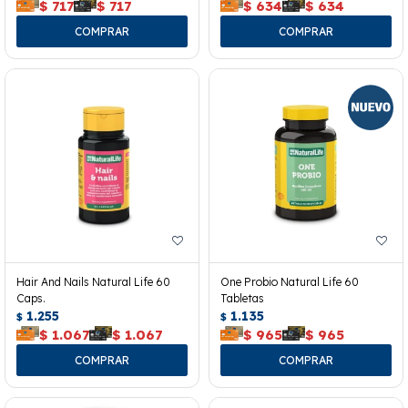
$
717
$
717
$
634
$
634
Hair And Nails Natural Life 60
One Probio Natural Life 60
Caps.
Tabletas
1.255
1.135
$
$
$
1.067
$
1.067
$
965
$
965