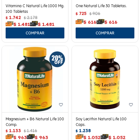
Vitamina C Natural Life 1000 Mg.
One Natural Life 30 Tabletas.
100 Tabletas
725
906
$
$
1.742
2.178
$
$
$
616
$
616
$
1.481
$
1.481
Magnesium + B6 Natural Life 100
Soy Lecithin Natural Life 100
Comp.
Caps.
1.133
1.416
1.238
$
$
$
$
963
$
963
$
1.052
$
1.052