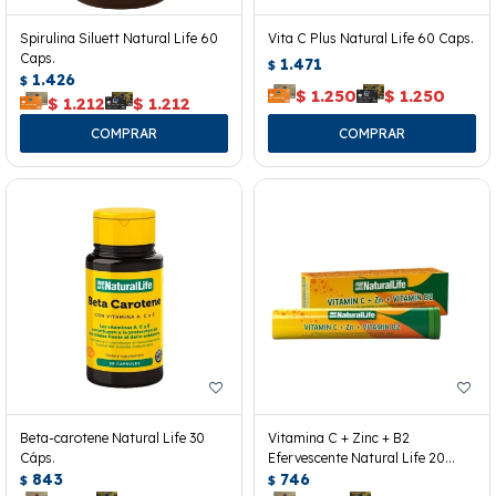
Spirulina Siluett Natural Life 60
Vita C Plus Natural Life 60 Caps.
Caps.
1.471
$
1.426
$
$
1.250
$
1.250
$
1.212
$
1.212
Beta-carotene Natural Life 30
Vitamina C + Zinc + B2
Cáps.
Efervescente Natural Life 20
843
Tabletas
746
$
$