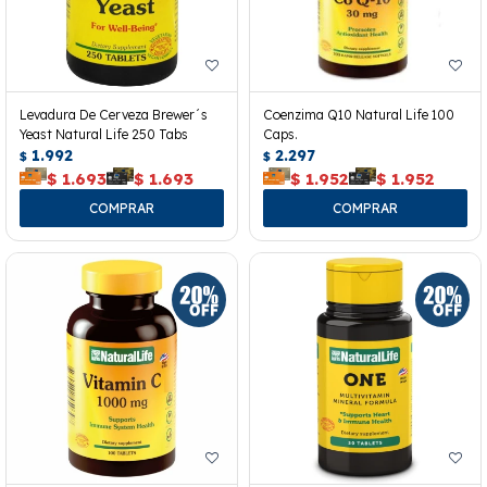
Levadura De Cerveza Brewer´s
Coenzima Q10 Natural Life 100
Yeast Natural Life 250 Tabs
Caps.
1.992
2.297
$
$
$
1.693
$
1.693
$
1.952
$
1.952