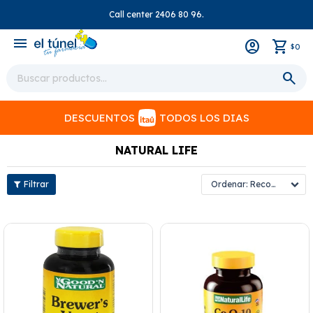
Call center 2406 80 96.
close
menu
0
$
DESCUENTOS
TODOS LOS DIAS
NATURAL LIFE
Recomendados