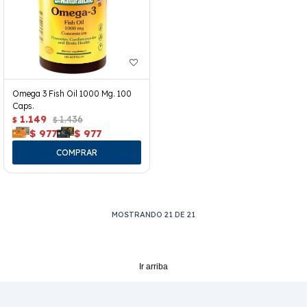
Omega 3 Fish Oil 1000 Mg. 100
Caps.
1.149
1.436
$
$
$
977
$
977
MOSTRANDO
21
DE
21
Ir arriba