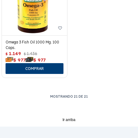
Omega 3 Fish Oil 1000 Mg. 100
Caps.
1.149
1.436
$
$
$
977
$
977
MOSTRANDO
21
DE
21
Ir arriba