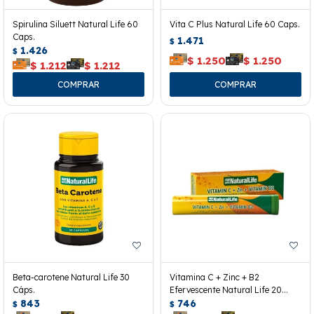
Spirulina Siluett Natural Life 60
Vita C Plus Natural Life 60 Caps.
Caps.
1.471
$
1.426
$
$
1.250
$
1.250
$
1.212
$
1.212
Beta-carotene Natural Life 30
Vitamina C + Zinc + B2
Cáps.
Efervescente Natural Life 20
843
Tabletas
746
$
$