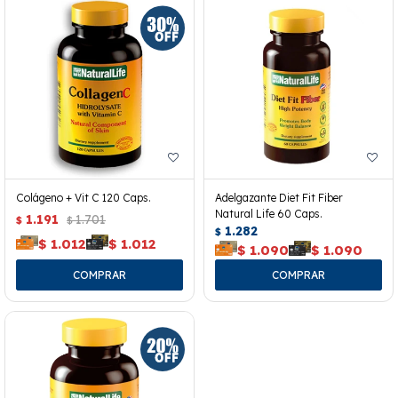
Colágeno + Vit C 120 Caps.
Adelgazante Diet Fit Fiber
Natural Life 60 Caps.
1.191
1.701
$
$
1.282
$
$
1.012
$
1.012
$
1.090
$
1.090