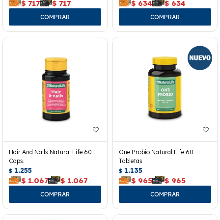
$
717
$
717
$
634
$
634
Hair And Nails Natural Life 60
One Probio Natural Life 60
Caps.
Tabletas
1.255
1.135
$
$
$
1.067
$
1.067
$
965
$
965