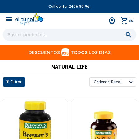
Call center 2406 80 96.
close
menu
0
$
DESCUENTOS
TODOS LOS DIAS
NATURAL LIFE
Recomendados