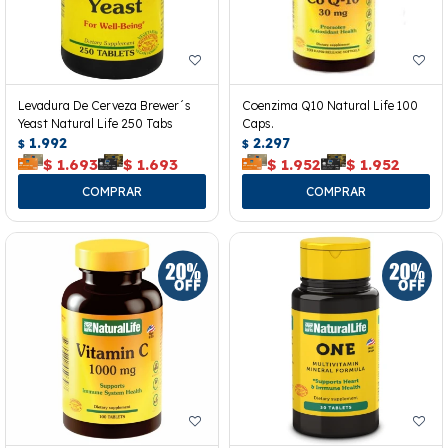
Levadura De Cerveza Brewer´s
Coenzima Q10 Natural Life 100
Yeast Natural Life 250 Tabs
Caps.
1.992
2.297
$
$
$
1.693
$
1.693
$
1.952
$
1.952