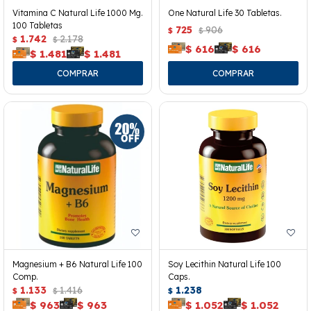
Vitamina C Natural Life 1000 Mg.
One Natural Life 30 Tabletas.
100 Tabletas
725
906
$
$
1.742
2.178
$
$
$
616
$
616
$
1.481
$
1.481
Magnesium + B6 Natural Life 100
Soy Lecithin Natural Life 100
Comp.
Caps.
1.133
1.416
1.238
$
$
$
$
963
$
963
$
1.052
$
1.052