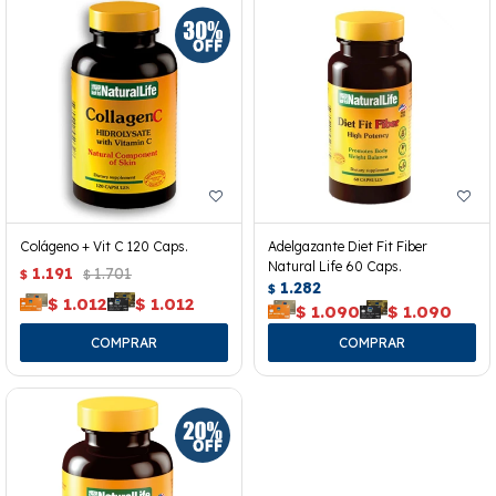
Colágeno + Vit C 120 Caps.
Adelgazante Diet Fit Fiber
Natural Life 60 Caps.
1.191
1.701
$
$
1.282
$
$
1.012
$
1.012
$
1.090
$
1.090