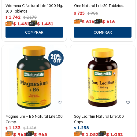
Vitamina C Natural Life 1000 Mg.
One Natural Life 30 Tabletas.
100 Tabletas
725
906
$
$
1.742
2.178
$
$
$
616
$
616
$
1.481
$
1.481
Magnesium + B6 Natural Life 100
Soy Lecithin Natural Life 100
Comp.
Caps.
1.133
1.416
1.238
$
$
$
$
963
$
963
$
1.052
$
1.052