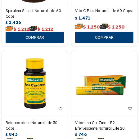
Spirulina Siluett Natural Life 60
Vita C Plus Natural Life 60 Caps.
Caps.
1.471
$
1.426
$
$
1.250
$
1.250
$
1.212
$
1.212
Beta-carotene Natural Life 30
Vitamina C + Zinc + B2
Cáps.
Efervescente Natural Life 20
843
Tabletas
746
$
$