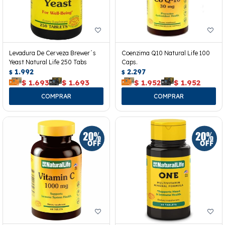
Levadura De Cerveza Brewer´s
Coenzima Q10 Natural Life 100
Yeast Natural Life 250 Tabs
Caps.
1.992
2.297
$
$
$
1.693
$
1.693
$
1.952
$
1.952