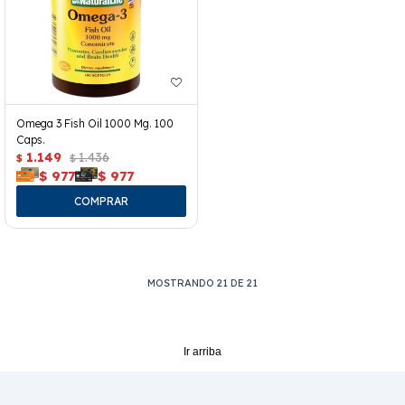
Omega 3 Fish Oil 1000 Mg. 100
Caps.
1.149
1.436
$
$
$
977
$
977
MOSTRANDO
21
DE
21
Ir arriba