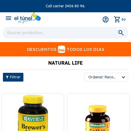
Call center 2406 80 96.
close
menu
0
$
DESCUENTOS
TODOS LOS DIAS
NATURAL LIFE
Recomendados