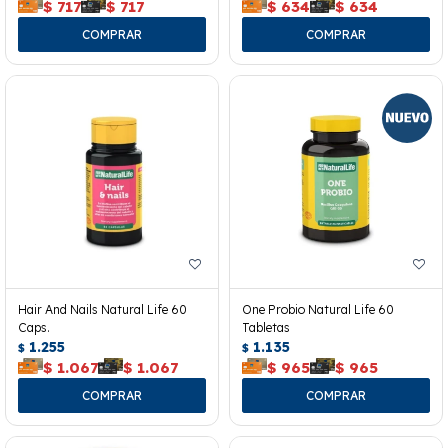
$
717
$
717
$
634
$
634
Hair And Nails Natural Life 60
One Probio Natural Life 60
Caps.
Tabletas
1.255
1.135
$
$
$
1.067
$
1.067
$
965
$
965