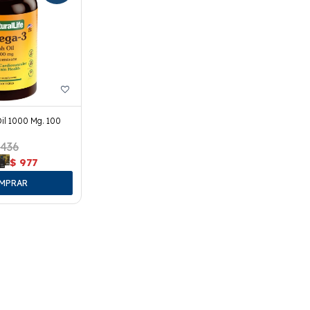
il 1000 Mg. 100
.436
$
977