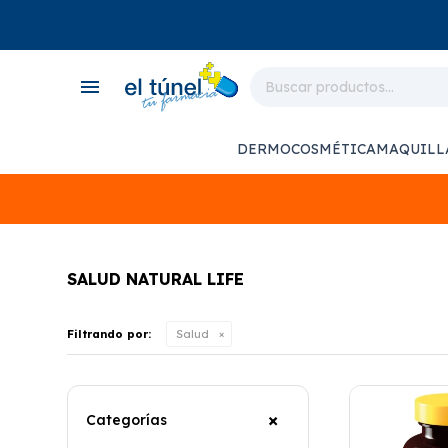
close
store
menu
local_shipping
monitor_heart
DERMOCOSMÉTICA
MAQUILL
support_agent
SALUD NATURAL LIFE
Filtrando por:
Salud
Categorías