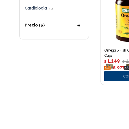
Cardiología
(1)
Precio
($)
Omega 3 Fish O
Caps.
1.149
1
$
$
$
977