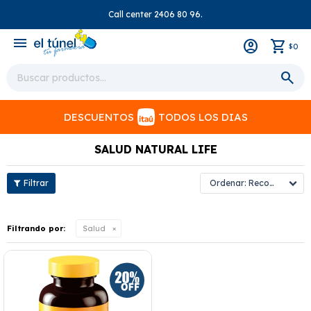
Call center 2406 80 96.
close
menu
0
$
DESCUENTOS
TODOS LOS DIAS
SALUD NATURAL LIFE
Recomendados
Filtrando por:
Salud