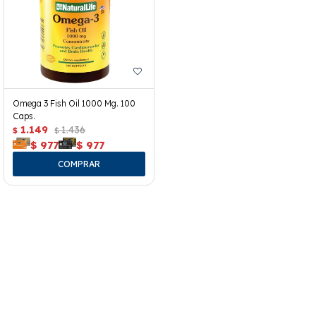
Omega 3 Fish Oil 1000 Mg. 100
Caps.
1.149
1.436
$
$
$
977
$
977